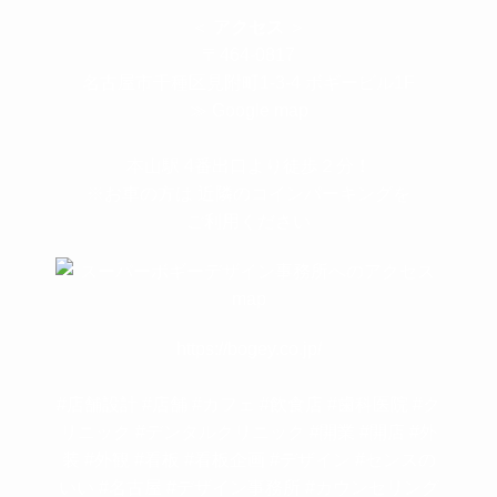
＜
アクセス
＞
〒464-0817
名古屋市千種区見附町1-3-4 ボギービル1F
≫ Google map
本山駅 4番出口より徒歩２分！
※お車の方は 近隣のコインパーキングを
ご利用ください
https://bogey.co.jp/
#店舗設計 #店舗 #カフェ #飲食店 #歯科医院 #ク
リニック #デンタルクリニック #開業 #開店 #外
装 #外観 #看板 #看板企画 #デザイン #センスの
いい #名古屋 #デザイン事務所 #カウンセリング