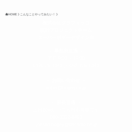
HOME
こんなことやってみたい！
株式会社グラフィッコ
設計プロジェクトチーム
スーパーボギーデザイン室
＜
事務所直通
＞
平日 9:00 ～18:00
0120-89-1343
／
052-789-1343
＜
お問い合わせ
＞
super@bogey.co.jp
＜
所長直通
＞
土日祝他いつでも対応可能です
090-3302-6493
yossan.bogey@docomo.ne.jp