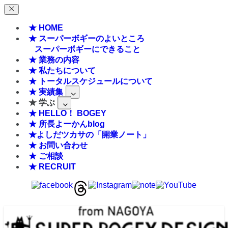
★ HOME
★ スーパーボギーのよいところ
スーパーボギーにできること
★ 業務の内容
★ 私たちについて
★ トータルスケジュールについて
★ 実績集
★ 学ぶ
★ HELLO！ BOGEY
★ 所長よーかんblog
★よしだツカサの「開業ノート」
★ お問い合わせ
★ ご相談
★ RECRUIT