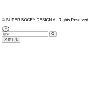
無料相談 #デザインコンサルタント #開院 #空間デ
ザイナー #リノベーション #愛知県 #岐阜県 #三重
県 #静岡県 #滋賀県
©
SUPER BOGEY DESIGN All Rights Reserved.
閉じる