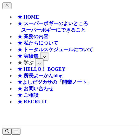
★ HOME
★ スーパーボギーのよいところ
スーパーボギーにできること
★ 業務の内容
★ 私たちについて
★ トータルスケジュールについて
★ 実績集
★ 学ぶ
★ HELLO！ BOGEY
★ 所長よーかんblog
★よしだツカサの「開業ノート」
★ お問い合わせ
★ ご相談
★ RECRUIT