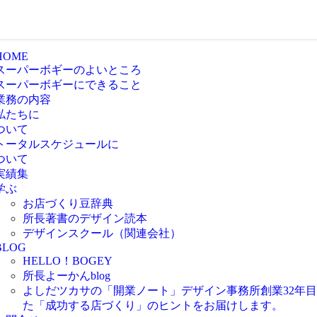
HOME
スーパーボギーのよいところ
スーパーボギーにできること
業務の内容
私たちに
ついて
トータルスケジュールに
ついて
実績集
学ぶ
お店づくり豆辞典
所長著書のデザイン読本
デザインスクール（関連会社）
BLOG
HELLO！BOGEY
所長よーかんblog
よしだツカサの「開業ノート」
デザイン事務所創業32年
た「成功する店づくり」のヒントをお届けします。