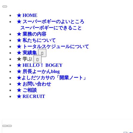
★ HOME
★ スーパーボギーのよいところ
スーパーボギーにできること
★ 業務の内容
★ 私たちについて
★ トータルスケジュールについて
★ 実績集
★ 学ぶ
★ HELLO！ BOGEY
★ 所長よーかんblog
★よしだツカサの「開業ノート」
★ お問い合わせ
★ ご相談
★ RECRUIT