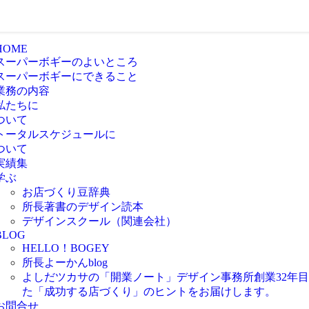
HOME
スーパーボギーのよいところ
スーパーボギーにできること
業務の内容
私たちに
ついて
トータルスケジュールに
ついて
実績集
学ぶ
お店づくり豆辞典
所長著書のデザイン読本
デザインスクール（関連会社）
BLOG
HELLO！BOGEY
所長よーかんblog
よしだツカサの「開業ノート」
デザイン事務所創業32年
た「成功する店づくり」のヒントをお届けします。
お問合せ