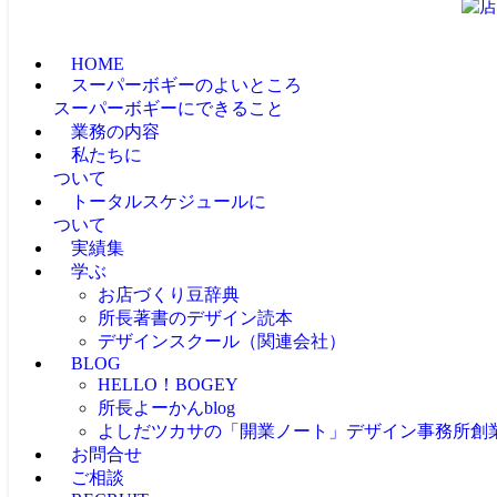
HOME
スーパーボギーのよいところ
スーパーボギーにできること
業務の内容
私たちに
ついて
トータルスケジュールに
ついて
実績集
学ぶ
お店づくり豆辞典
所長著書のデザイン読本
デザインスクール（関連会社）
BLOG
HELLO！BOGEY
所長よーかんblog
よしだツカサの「開業ノート」
デザイン事務所創
お問合せ
ご相談