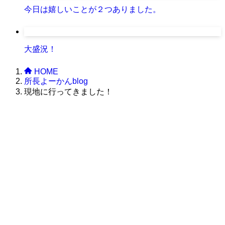
今日は嬉しいことが２つありました。
大盛況！
HOME
所長よーかんblog
現地に行ってきました！
株式会社グラフィッコ
設計プロジェクトチーム
スーパーボギーデザイン室
＜
事務所直通
＞
平日 9:00 ～18:00
0120-89-1343
／
052-789-1343
＜
お問い合わせ
＞