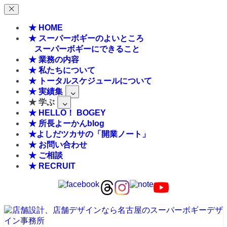
★ HOME
★ スーパーボギーのよいところ
スーパーボギーにできること
★ 業務の内容
★ 私たちについて
★ トータルスケジュールについて
★ 実績集
★ 学ぶ
★ HELLO！ BOGEY
★ 所長よーかんblog
★よしだツカサの「開業ノート」
★ お問い合わせ
★ ご相談
★ RECRUIT