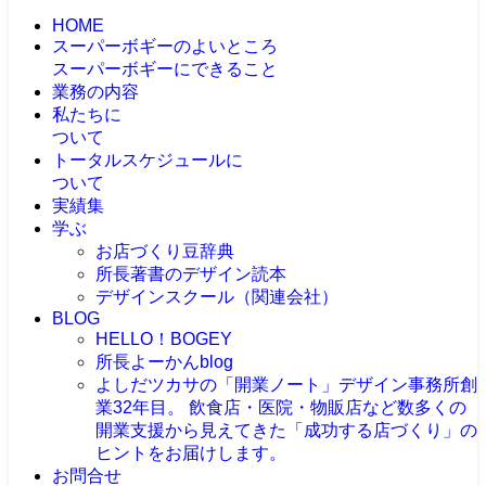
HOME
スーパーボギーのよいところ
スーパーボギーにできること
業務の内容
私たちに
ついて
トータルスケジュールに
ついて
実績集
学ぶ
お店づくり豆辞典
所長著書のデザイン読本
デザインスクール（関連会社）
BLOG
HELLO！BOGEY
所長よーかんblog
よしだツカサの「開業ノート」
デザイン事務所創
業32年目。 飲食店・医院・物販店など数多くの
開業支援から見えてきた「成功する店づくり」の
ヒントをお届けします。
お問合せ