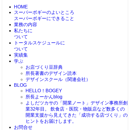
HOME
スーパーボギーのよいところ
スーパーボギーにできること
業務の内容
私たちに
ついて
トータルスケジュールに
ついて
実績集
学ぶ
お店づくり豆辞典
所長著書のデザイン読本
デザインスクール（関連会社）
BLOG
HELLO！BOGEY
所長よーかんblog
よしだツカサの「開業ノート」
デザイン事務所創
業32年目。 飲食店・医院・物販店など数多くの
開業支援から見えてきた「成功する店づくり」の
ヒントをお届けします。
お問合せ