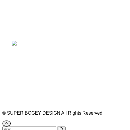
本山駅 4番出口より徒歩２分！
※お車の方は 近隣のコインパーキングを
ご利用ください
https://bogey.co.jp/
#店舗設計 #店舗 #カフェ #飲食店 #歯科医院 #クリ
ニック #デンタルクリニック #開業 #開店 #外装 #
外観 #看板 #看板企画 #デザイン #センスのいい #
名古屋 #デザイン事務所 #カウンセリング #相談 #
無料相談 #デザインコンサルタント #開院 #空間デ
ザイナー #リノベーション #愛知県 #岐阜県 #三重
県 #静岡県 #滋賀県
©
SUPER BOGEY DESIGN All Rights Reserved.