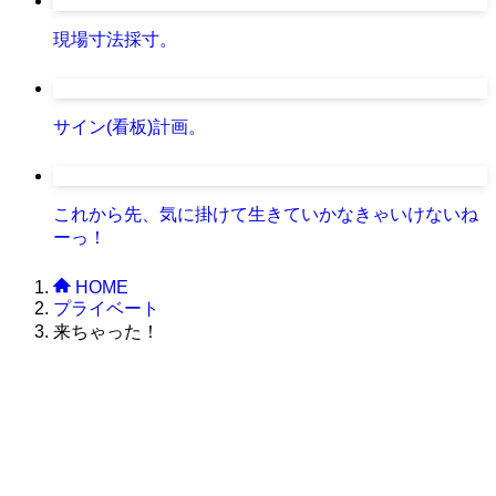
現場寸法採寸。
サイン(看板)計画。
これから先、気に掛けて生きていかなきゃいけないね
ーっ！
HOME
プライベート
来ちゃった！
株式会社グラフィッコ
設計プロジェクトチーム
スーパーボギーデザイン室
＜
事務所直通
＞