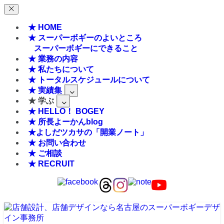
★ HOME
★ スーパーボギーのよいところ
スーパーボギーにできること
★ 業務の内容
★ 私たちについて
★ トータルスケジュールについて
★ 実績集
★ 学ぶ
★ HELLO！ BOGEY
★ 所長よーかんblog
★よしだツカサの「開業ノート」
★ お問い合わせ
★ ご相談
★ RECRUIT