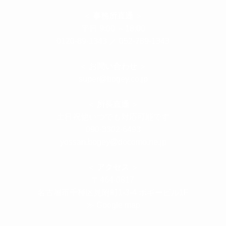
＜
事務所直通
＞
平日 9:00 ～18:00
0120-89-1343
／
052-789-1343
＜
お問い合わせ
＞
super@bogey.co.jp
＜
所長直通
＞
土日祝他いつでも対応可能です
090-3302-6493
yossan.bogey@docomo.ne.jp
＜
アクセス
＞
〒464-0817
名古屋市千種区見附町1-3-4 ボギービル1F
≫ Google map