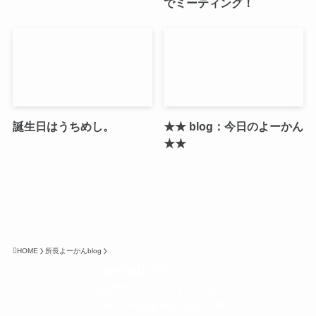
でミーティング！
誕生日はうちめし。
★★ blog：今日のよーかん
★★
HOME
所長よーかんblog
株式会社グラフィッコ
設計プロジェクトチーム
スーパーボギーデザイン室