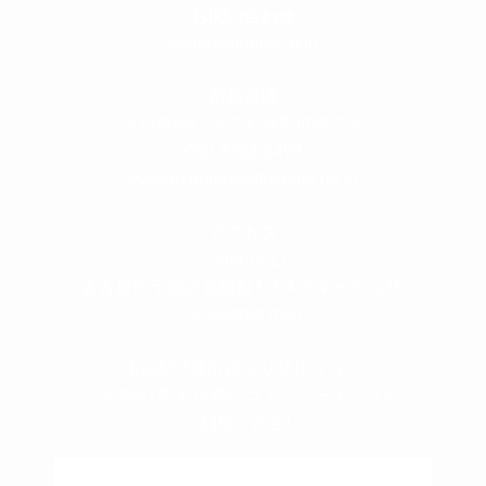
＜
お問い合わせ
＞
super@bogey.co.jp
＜
所長直通
＞
土日祝他いつでも対応可能です
090-3302-6493
yossan.bogey@docomo.ne.jp
＜
アクセス
＞
〒464-0817
名古屋市千種区見附町1-3-4 ボギービル1F
≫ Google map
本山駅 4番出口より徒歩２分！
※お車の方は 近隣のコインパーキングを
ご利用ください