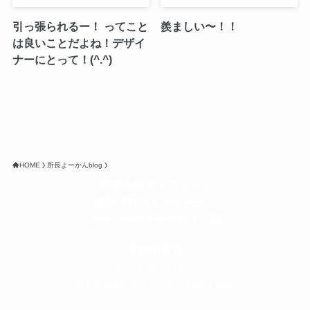
引っ張られるー！ ってこと
羨ましい〜！！
は良いことだよね！デザイ
ナーにとって！(^.^)
HOME
所長よーかんblog
株式会社グラフィッコ
設計プロジェクトチーム
スーパーボギーデザイン室
＜
事務所直通
＞
平日 9:00 ～18:00
0120-89-1343
／
052-789-1343