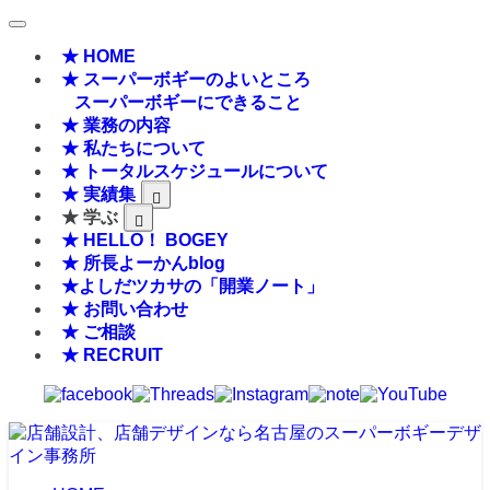
★ HOME
★ スーパーボギーのよいところ
スーパーボギーにできること
★ 業務の内容
★ 私たちについて
★ トータルスケジュールについて
★ 実績集
★ 学ぶ
★ HELLO！ BOGEY
★ 所長よーかんblog
★よしだツカサの「開業ノート」
★ お問い合わせ
★ ご相談
★ RECRUIT