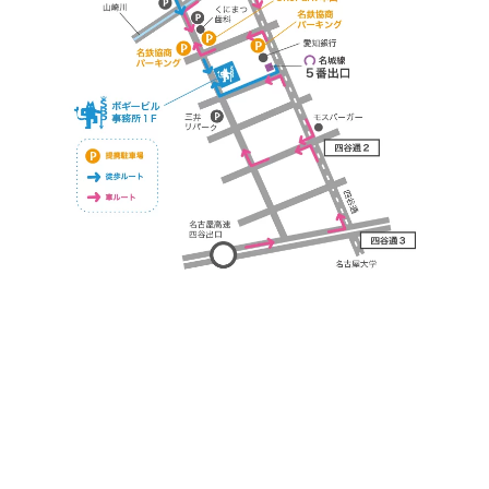
https://bogey.co.jp/
#店舗設計 #店舗 #カフェ #飲食店 #歯科医院 #クリ
ニック #デンタルクリニック #開業 #開店 #外装 #
外観 #看板 #看板企画 #デザイン #センスのいい #
名古屋 #デザイン事務所 #カウンセリング #相談 #
無料相談 #デザインコンサルタント #開院 #空間デ