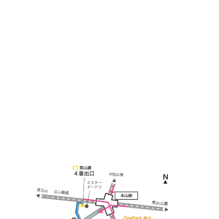
＜
アクセス
＞
〒464-0817
名古屋市千種区見附町1-3-4 ボギービル1F
≫ Google map
本山駅 4番出口より徒歩２分！
※お車の方は 近隣のコインパーキングを
ご利用ください