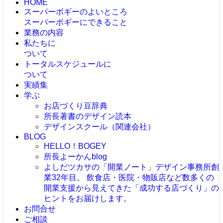
HOME
スーパーボギーのよいところ
スーパーボギーにできること
業務の内容
私たちに
ついて
トータルスケジュールに
ついて
実績集
学ぶ
お店づくり豆辞典
所長著書のデザイン読本
デザインスクール（関連会社）
BLOG
HELLO！BOGEY
所長よーかんblog
よしだツカサの「開業ノート」
デザイン事務所創
業32年目。 飲食店・医院・物販店など数多くの
開業支援から見えてきた「成功する店づくり」の
ヒントをお届けします。
お問合せ
ご相談