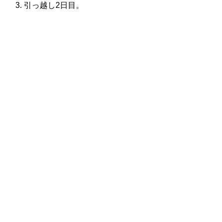
引っ越し2日目。
株式会社グラフィッコ
設計プロジェクトチーム
スーパーボギーデザイン室
＜
事務所直通
＞
平日 9:00 ～18:00
0120-89-1343
／
052-789-1343
＜
お問い合わせ
＞
super@bogey.co.jp
＜
所長直通
＞
土日祝他いつでも対応可能です
090-3302-6493
yossan.bogey@docomo.ne.jp