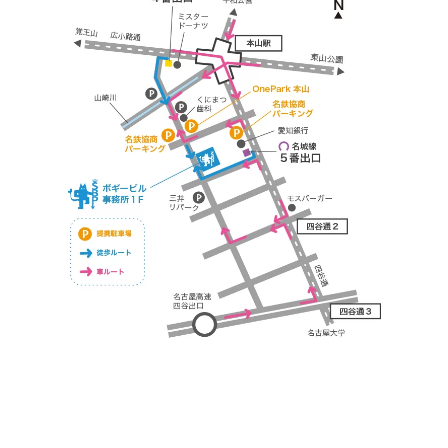
https://bogey.co.jp/
#店舗設計 #店舗 #カフェ #飲食店 #歯科医院 #クリ