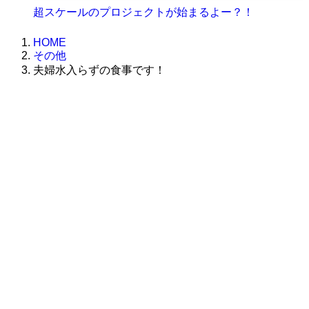
超スケールのプロジェクトが始まるよー？！
HOME
その他
夫婦水入らずの食事です！
株式会社グラフィッコ
設計プロジェクトチーム
スーパーボギーデザイン室
＜
事務所直通
＞
平日 9:00 ～18:00
0120-89-1343
／
052-789-1343
＜
お問い合わせ
＞
super@bogey.co.jp