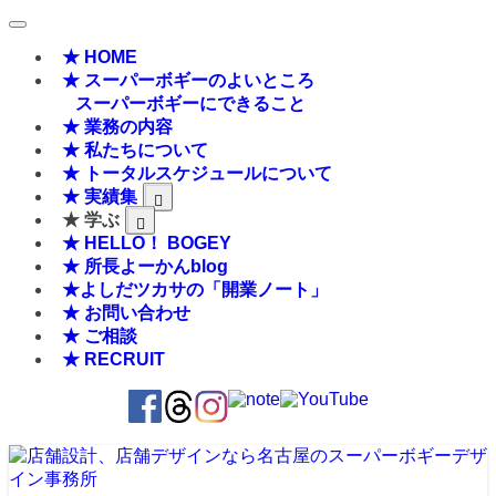
★ HOME
★ スーパーボギーのよいところ
スーパーボギーにできること
★ 業務の内容
★ 私たちについて
★ トータルスケジュールについて
★ 実績集
★ 学ぶ
★ HELLO！ BOGEY
★ 所長よーかんblog
★よしだツカサの「開業ノート」
★ お問い合わせ
★ ご相談
★ RECRUIT