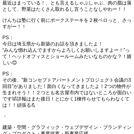
最近はまっている！、とも言えるしゃぶしゃぶ、肉の脂は落
として、野菜はたくさん取れるし言うことなしやわー！！
けんちは塾に行く前にポークステーキを２枚ペロっと、さっ
すがー！！
PS：
今日は埼玉県から新築のお話を頂きましたよ！
“みんな惚れ込んでますからよろしくお願いしますよー！”っ
て！ヘッドオフィスとショールームみたいなものかな？！嬉
しい😊
PS：
その後、”新コンセプトアパートメントプロジェクト会議の3
回目”がありました！面白くなってきましたよ！2つの物件が
生まれそう！！２つとも名古屋市内ではないところが面白い
です🤣詳報はまた後日！とにかく1棟作らせてもらわなくて
は！！頑張る💪
・
建築・空間・グラフィック・ウェブデザイン・ブランディン
グ・プロダクト・事業提案・新事業応援、、、。