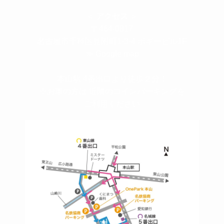
＜
アクセス
＞
〒464-0817
名古屋市千種区見附町1-3-4 ボギービル1F
≫ Google map
本山駅 4番出口より徒歩２分！
※お車の方は 近隣のコインパーキングを
ご利用ください