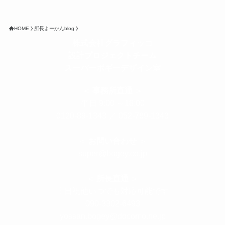
HOME
所長よーかんblog
株式会社グラフィッコ
設計プロジェクトチーム
スーパーボギーデザイン室
＜
事務所直通
＞
平日 9:00 ～18:00
0120-89-1343
／
052-789-1343
＜
お問い合わせ
＞
super@bogey.co.jp
＜
所長直通
＞
土日祝他いつでも対応可能です
090-3302-6493
yossan.bogey@docomo.ne.jp