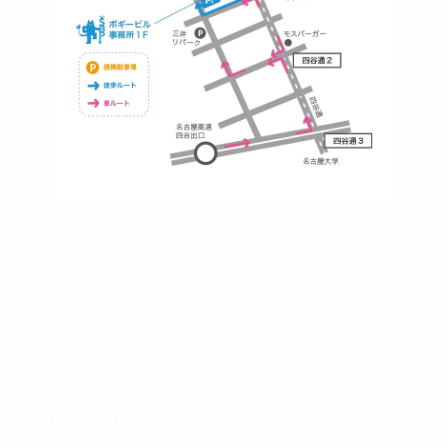
https://bogey.co.jp/
#店舗設計 #店舗 #カフェ #飲食店 #歯科医院 #ク
リニック #デンタルクリニック #開業 #開店 #外
装 #外観 #看板 #看板企画 #デザイン #センスの
いい #名古屋 #デザイン事務所 #カウンセリング
#相談 #無料相談 #デザインコンサルタント #開
院 #空間デザイナー #リノベーション #愛知県 #
岐阜県 #三重県 #静岡県 #滋賀県