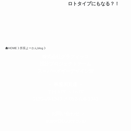
ロトタイプにもなる？！
HOME
所長よーかんblog
株式会社グラフィッコ
設計プロジェクトチーム
スーパーボギーデザイン室
＜
事務所直通
＞
平日 9:00 ～18:00
0120-89-1343
／
052-789-1343
＜
お問い合わせ
＞
super@bogey.co.jp