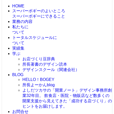
HOME
スーパーボギーのよいところ
スーパーボギーにできること
業務の内容
私たちに
ついて
トータルスケジュールに
ついて
実績集
学ぶ
お店づくり豆辞典
所長著書のデザイン読本
デザインスクール（関連会社）
BLOG
HELLO！BOGEY
所長よーかんblog
よしだツカサの「開業ノート」
デザイン事務所創
業32年目。 飲食店・医院・物販店など数多くの
開業支援から見えてきた「成功する店づくり」の
ヒントをお届けします。
お問合せ