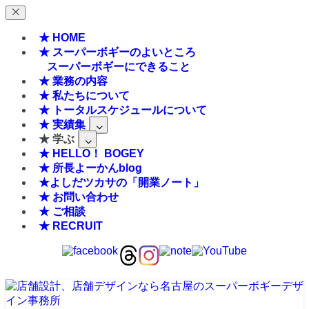
★ HOME
★ スーパーボギーのよいところ
スーパーボギーにできること
★ 業務の内容
★ 私たちについて
★ トータルスケジュールについて
★ 実績集
★ 学ぶ
★ HELLO！ BOGEY
★ 所長よーかんblog
★よしだツカサの「開業ノート」
★ お問い合わせ
★ ご相談
★ RECRUIT