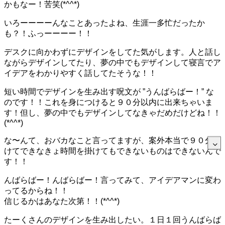
かもなー！苦笑(*^^*)
いろーーーーんなことあったよね、生涯一多忙だったか
も？！ふっーーーー！！
デスクに向かわずにデザインをしてた気がします。人と話し
ながらデザインしてたり、夢の中でもデザインして寝言でア
イデアをわかりやすく話してたそうな！！
短い時間でデザインを生み出す呪文が ”うんばらばー！” な
のです！！これを身につけると９０分以内に出来ちゃいま
す！但し、夢の中でもデザインしてなきゃだめだけどね！！
(*^^*)
な〜んて、おバカなこと言ってますが、案外本当で９０分掛
けてできなきょ時間を掛けてもできないものはできないんで
す！！
んばらばー！んばらばー！言ってみて、アイデアマンに変わ
ってるからね！！
信じるかはあなた次第！！(*^^*)
たーくさんのデザインを生み出したい。１日１回うんばらば