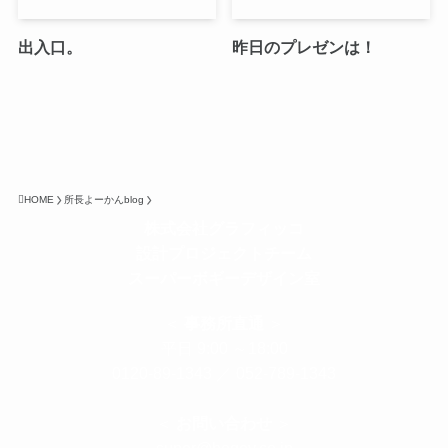
出入口。
昨日のプレゼンは！
HOME
所長よーかんblog
株式会社グラフィッコ
設計プロジェクトチーム
スーパーボギーデザイン室
＜
事務所直通
＞
平日 9:00 ～18:00
0120-89-1343
／
052-789-1343
＜
お問い合わせ
＞