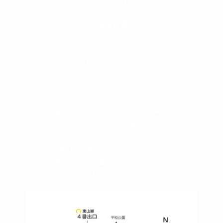
super@bogey.co.jp
＜
所長直通
＞
土日祝他いつでも対応可能です
090-3302-6493
yossan.bogey@docomo.ne.jp
＜
アクセス
＞
〒464-0817
名古屋市千種区見附町1-3-4 ボギービル1F
≫ Google map
本山駅 4番出口より徒歩２分！
※お車の方は 近隣のコインパーキングを
ご利用ください