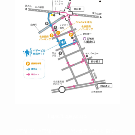
https://bogey.co.jp/
#店舗設計 #店舗 #カフェ #飲食店 #歯科医院 #ク