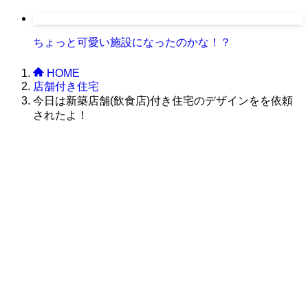
ちょっと可愛い施設になったのかな！？
HOME
店舗付き住宅
今日は新築店舗(飲食店)付き住宅のデザインをを依頼
されたよ！
株式会社グラフィッコ
設計プロジェクトチーム
スーパーボギーデザイン室
＜
事務所直通
＞
平日 9:00 ～18:00
0120-89-1343
／
052-789-1343
＜
お問い合わせ
＞