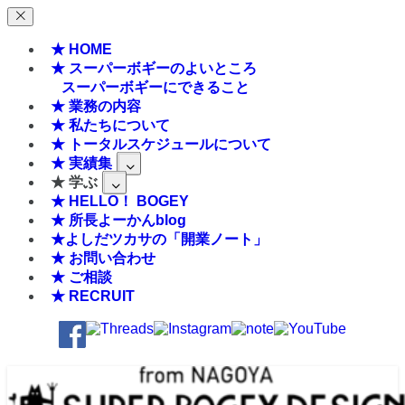
★ HOME
★ スーパーボギーのよいところ
スーパーボギーにできること
★ 業務の内容
★ 私たちについて
★ トータルスケジュールについて
★ 実績集
★ 学ぶ
★ HELLO！ BOGEY
★ 所長よーかんblog
★よしだツカサの「開業ノート」
★ お問い合わせ
★ ご相談
★ RECRUIT