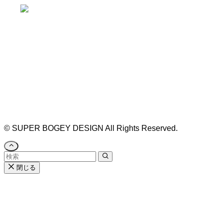
https://bogey.co.jp/
#店舗設計 #店舗 #カフェ #飲食店 #歯科医院 #クリ
ニック #デンタルクリニック #開業 #開店 #外装 #
外観 #看板 #看板企画 #デザイン #センスのいい #
名古屋 #デザイン事務所 #カウンセリング #相談 #
無料相談 #デザインコンサルタント #開院 #空間デ
ザイナー #リノベーション #愛知県 #岐阜県 #三重
県 #静岡県 #滋賀県
©
SUPER BOGEY DESIGN All Rights Reserved.
閉じる