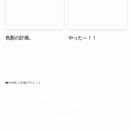
色彩の計画。
やった～！！
HOME
店舗デザイン
株式会社グラフィッコ
設計プロジェクトチーム
スーパーボギーデザイン室
＜
事務所直通
＞
平日 9:00 ～18:00