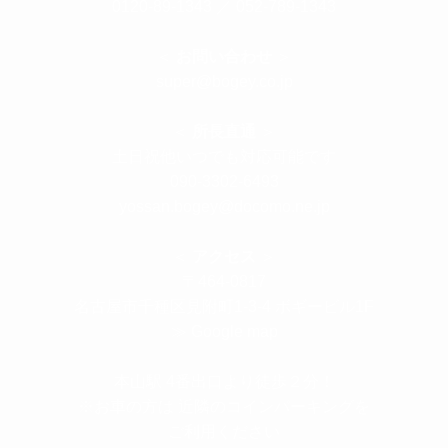
0120-89-1343
／
052-789-1343
＜
お問い合わせ
＞
super@bogey.co.jp
＜
所長直通
＞
土日祝他いつでも対応可能です
090-3302-6493
yossan.bogey@docomo.ne.jp
＜
アクセス
＞
〒464-0817
名古屋市千種区見附町1-3-4 ボギービル1F
≫ Google map
本山駅 4番出口より徒歩２分！
※お車の方は 近隣のコインパーキングを
ご利用ください