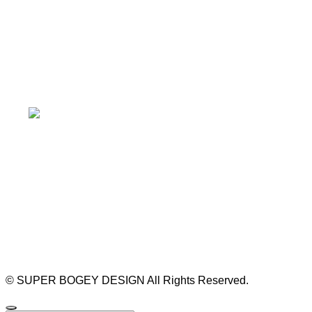
本山駅 4番出口より徒歩２分！
※お車の方は 近隣のコインパーキングを
ご利用ください
https://bogey.co.jp/
#店舗設計 #店舗 #カフェ #飲食店 #歯科医院 #クリ
ニック #デンタルクリニック #開業 #開店 #外装 #
外観 #看板 #看板企画 #デザイン #センスのいい #
名古屋 #デザイン事務所 #カウンセリング #相談 #
無料相談 #デザインコンサルタント #開院 #空間デ
ザイナー #リノベーション #愛知県 #岐阜県 #三重
県 #静岡県 #滋賀県
©
SUPER BOGEY DESIGN All Rights Reserved.