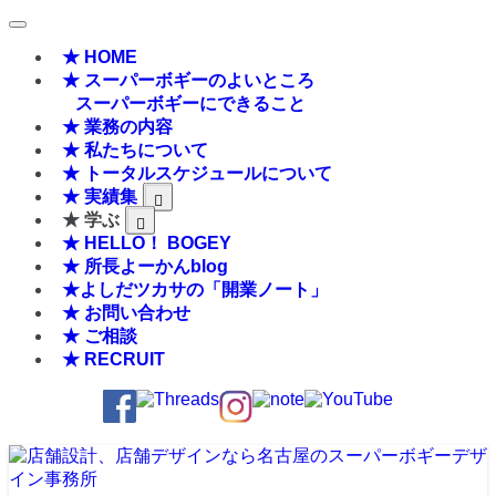
★ HOME
★ スーパーボギーのよいところ
スーパーボギーにできること
★ 業務の内容
★ 私たちについて
★ トータルスケジュールについて
★ 実績集
★ 学ぶ
★ HELLO！ BOGEY
★ 所長よーかんblog
★よしだツカサの「開業ノート」
★ お問い合わせ
★ ご相談
★ RECRUIT