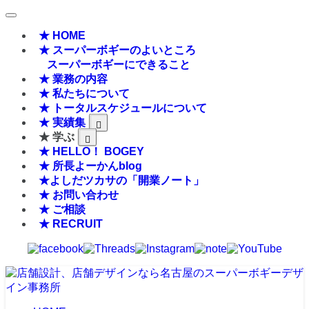
★ HOME
★ スーパーボギーのよいところ
スーパーボギーにできること
★ 業務の内容
★ 私たちについて
★ トータルスケジュールについて
★ 実績集
★ 学ぶ
★ HELLO！ BOGEY
★ 所長よーかんblog
★よしだツカサの「開業ノート」
★ お問い合わせ
★ ご相談
★ RECRUIT