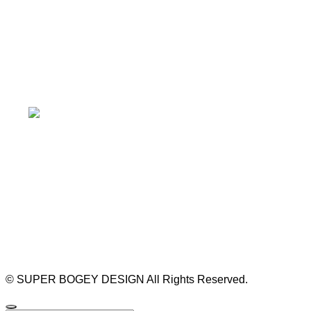
本山駅 4番出口より徒歩２分！
※お車の方は 近隣のコインパーキングを
ご利用ください
https://bogey.co.jp/
#店舗設計 #店舗 #カフェ #飲食店 #歯科医院 #クリ
ニック #デンタルクリニック #開業 #開店 #外装 #
外観 #看板 #看板企画 #デザイン #センスのいい #
名古屋 #デザイン事務所 #カウンセリング #相談 #
無料相談 #デザインコンサルタント #開院 #空間デ
ザイナー #リノベーション #愛知県 #岐阜県 #三重
県 #静岡県 #滋賀県
©
SUPER BOGEY DESIGN All Rights Reserved.