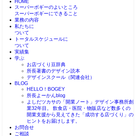
HOME
スーパーボギーのよいところ
スーパーボギーにできること
業務の内容
私たちに
ついて
トータルスケジュールに
ついて
実績集
学ぶ
お店づくり豆辞典
所長著書のデザイン読本
デザインスクール（関連会社）
BLOG
HELLO！BOGEY
所長よーかんblog
よしだツカサの「開業ノート」
デザイン事務所創
業32年目。 飲食店・医院・物販店など数多くの
開業支援から見えてきた「成功する店づくり」の
ヒントをお届けします。
お問合せ
ご相談