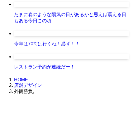
たまに春のような陽気の日があるかと思えば震える日
もある今日この頃
今年は70℃は行くね！必ず！！
レストラン予約が連続だー！
HOME
店舗デザイン
外観勝負。
株式会社グラフィッコ
設計プロジェクトチーム
スーパーボギーデザイン室
＜
事務所直通
＞