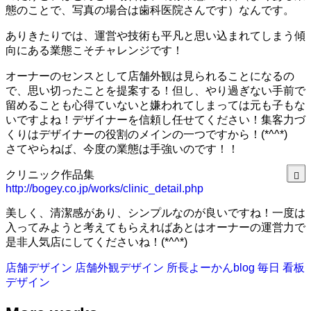
態のことで、写真の場合は歯科医院さんです）なんです。
ありきたりでは、運営や技術も平凡と思い込まれてしまう傾
向にある業態こそチャレンジです！
オーナーのセンスとして店舗外観は見られることになるの
で、思い切ったことを提案する！但し、やり過ぎない手前で
留めることも心得ていないと嫌われてしまっては元も子もな
いですよね！デザイナーを信頼し任せてください！集客力づ
くりはデザイナーの役割のメインの一つですから！(*^^*)
さてやらねば、今度の業態は手強いのです！！
クリニック作品集
http://bogey.co.jp/works/clinic_detail.php
美しく、清潔感があり、シンプルなのが良いですね！一度は
入ってみようと考えてもらえればあとはオーナーの運営力で
是非人気店にしてくださいね！(*^^*)
店舗デザイン
店舗外観デザイン
所長よーかんblog
毎日
看板
デザイン