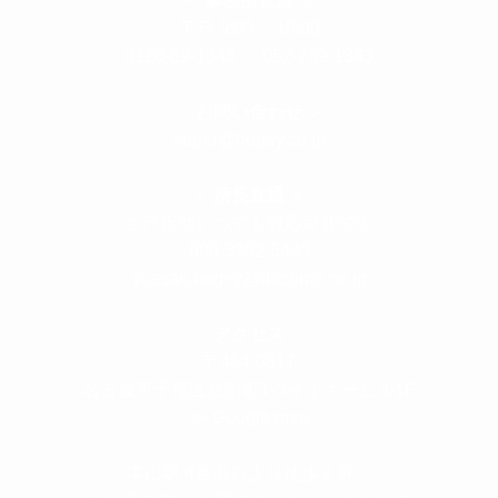
平日 9:00 ～18:00
0120-89-1343
／
052-789-1343
＜
お問い合わせ
＞
super@bogey.co.jp
＜
所長直通
＞
土日祝他いつでも対応可能です
090-3302-6493
yossan.bogey@docomo.ne.jp
＜
アクセス
＞
〒464-0817
名古屋市千種区見附町1-3-4 ボギービル1F
≫ Google map
本山駅 4番出口より徒歩２分！