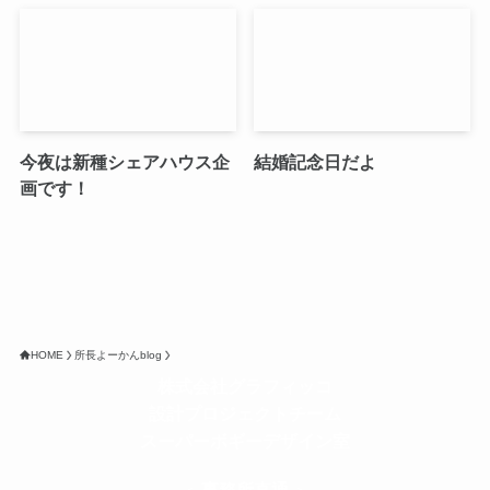
今夜は新種シェアハウス企
結婚記念日だよ
画です！
HOME
所長よーかんblog
株式会社グラフィッコ
設計プロジェクトチーム
スーパーボギーデザイン室
＜
事務所直通
＞