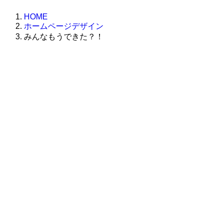
HOME
ホームページデザイン
みんなもうできた？！
株式会社グラフィッコ
設計プロジェクトチーム
スーパーボギーデザイン室
＜
事務所直通
＞
平日 9:00 ～18:00
0120-89-1343
／
052-789-1343
＜
お問い合わせ
＞
super@bogey.co.jp
＜
所長直通
＞