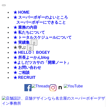
★ HOME
★ スーパーボギーのよいところ
スーパーボギーにできること
★ 業務の内容
★ 私たちについて
★ トータルスケジュールについて
★ 実績集
★ 学ぶ
★ HELLO！ BOGEY
★ 所長よーかんblog
★よしだツカサの「開業ノート」
★ お問い合わせ
★ ご相談
★ RECRUIT