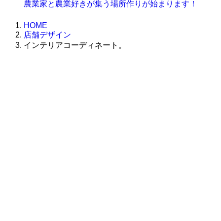
農業家と農業好きが集う場所作りが始まります！
HOME
店舗デザイン
インテリアコーディネート。
株式会社グラフィッコ
設計プロジェクトチーム
スーパーボギーデザイン室
＜
事務所直通
＞
平日 9:00 ～18:00
0120-89-1343
／
052-789-1343
＜
お問い合わせ
＞
super@bogey.co.jp
＜
所長直通
＞