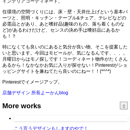
インテリアコーディネート。
住環境の空間づくりには、床・壁・天井仕上げという基本パ
ーツと、照明・キッチン・テーブル&チェア、テレビなどの
必需品とがあり、あと嗜好品(趣味のもの、落ち着くものな
ど)があるわけだけど、センスの決め手は嗜好品にあるか
も！？
特になくても良いのにあると気分が良い物、そこを提案した
いと思います。今回はモビールが、気になるんです、、、。
月曜日からはモノ探しです！コーディネート物件がたくさん
あるから！なかなかお気に入りが探せない！Pinterestがショ
ッピングサイトを兼ねてたら良いのにねー！！(*^^*)
Pinterestでイメージアップ。
店舗デザイン
所長よーかんblog
More works
こう言うデザインもしますのやで！