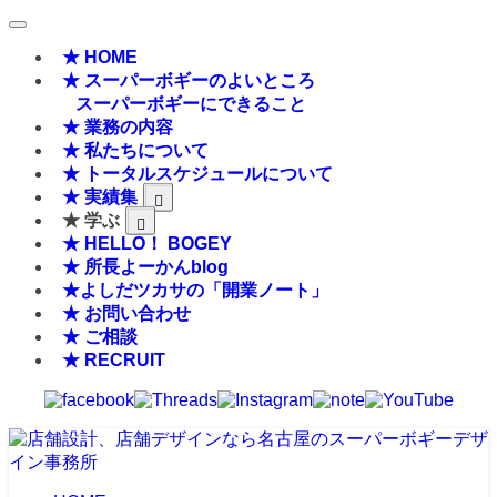
★ HOME
★ スーパーボギーのよいところ
スーパーボギーにできること
★ 業務の内容
★ 私たちについて
★ トータルスケジュールについて
★ 実績集
★ 学ぶ
★ HELLO！ BOGEY
★ 所長よーかんblog
★よしだツカサの「開業ノート」
★ お問い合わせ
★ ご相談
★ RECRUIT