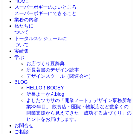
HOME
スーパーボギーのよいところ
スーパーボギーにできること
業務の内容
私たちに
ついて
トータルスケジュールに
ついて
実績集
学ぶ
お店づくり豆辞典
所長著書のデザイン読本
デザインスクール（関連会社）
BLOG
HELLO！BOGEY
所長よーかんblog
よしだツカサの「開業ノート」
デザイン事務所創
業32年目。 飲食店・医院・物販店など数多くの
開業支援から見えてきた「成功する店づくり」の
ヒントをお届けします。
お問合せ
ご相談