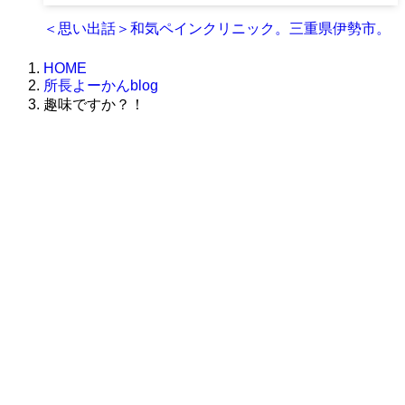
＜思い出話＞和気ペインクリニック。三重県伊勢市。
HOME
所長よーかんblog
趣味ですか？！
株式会社グラフィッコ
設計プロジェクトチーム
スーパーボギーデザイン室
＜
事務所直通
＞
平日 9:00 ～18:00
0120-89-1343
／
052-789-1343
＜
お問い合わせ
＞
super@bogey.co.jp