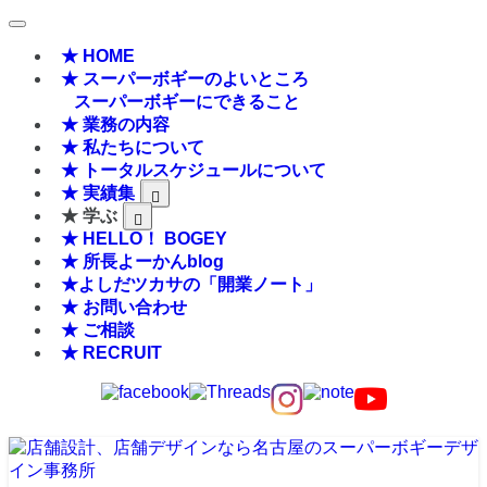
★ HOME
★ スーパーボギーのよいところ
スーパーボギーにできること
★ 業務の内容
★ 私たちについて
★ トータルスケジュールについて
★ 実績集
★ 学ぶ
★ HELLO！ BOGEY
★ 所長よーかんblog
★よしだツカサの「開業ノート」
★ お問い合わせ
★ ご相談
★ RECRUIT