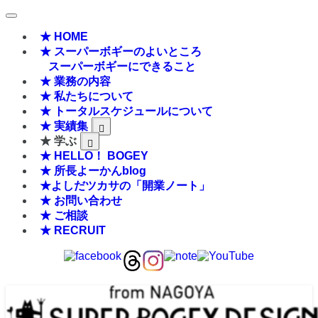
★ HOME
★ スーパーボギーのよいところ
スーパーボギーにできること
★ 業務の内容
★ 私たちについて
★ トータルスケジュールについて
★ 実績集
★ 学ぶ
★ HELLO！ BOGEY
★ 所長よーかんblog
★よしだツカサの「開業ノート」
★ お問い合わせ
★ ご相談
★ RECRUIT