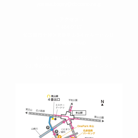
yossan.bogey@docomo.ne.jp
＜
アクセス
＞
〒464-0817
名古屋市千種区見附町1-3-4 ボギービル1F
≫ Google map
本山駅 4番出口より徒歩２分！
※お車の方は 近隣のコインパーキングを
ご利用ください