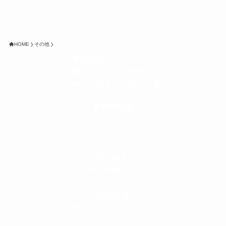
HOME
その他
株式会社グラフィッコ
設計プロジェクトチーム
スーパーボギーデザイン室
＜
事務所直通
＞
平日 9:00 ～18:00
0120-89-1343
／
052-789-1343
＜
お問い合わせ
＞
super@bogey.co.jp
＜
所長直通
＞
土日祝他いつでも対応可能です
090-3302-6493