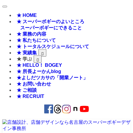
★ HOME
★ スーパーボギーのよいところ
スーパーボギーにできること
★ 業務の内容
★ 私たちについて
★ トータルスケジュールについて
★ 実績集
★ 学ぶ
★ HELLO！ BOGEY
★ 所長よーかんblog
★よしだツカサの「開業ノート」
★ お問い合わせ
★ ご相談
★ RECRUIT