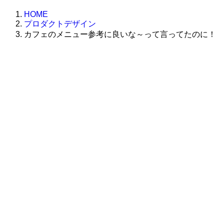
HOME
プロダクトデザイン
カフェのメニュー参考に良いな～って言ってたのに！
株式会社グラフィッコ
設計プロジェクトチーム
スーパーボギーデザイン室
＜
事務所直通
＞
平日 9:00 ～18:00
0120-89-1343
／
052-789-1343
＜
お問い合わせ
＞
super@bogey.co.jp
＜
所長直通
＞