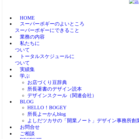
HOME
スーパーボギーのよいところ
スーパーボギーにできること
業務の内容
私たちに
ついて
トータルスケジュールに
ついて
実績集
学ぶ
お店づくり豆辞典
所長著書のデザイン読本
デザインスクール（関連会社）
BLOG
HELLO！BOGEY
所長よーかんblog
よしだツカサの「開業ノート」
デザイン事務所創
お問合せ
ご相談