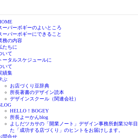
HOME
スーパーボギーのよいところ
スーパーボギーにできること
業務の内容
私たちに
ついて
トータルスケジュールに
ついて
実績集
学ぶ
お店づくり豆辞典
所長著書のデザイン読本
デザインスクール（関連会社）
BLOG
HELLO！BOGEY
所長よーかんblog
よしだツカサの「開業ノート」
デザイン事務所創業32年
た「成功する店づくり」のヒントをお届けします。
お問合せ