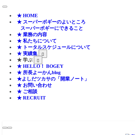
★ HOME
★ スーパーボギーのよいところ
スーパーボギーにできること
★ 業務の内容
★ 私たちについて
★ トータルスケジュールについて
★ 実績集
★ 学ぶ
★ HELLO！ BOGEY
★ 所長よーかんblog
★よしだツカサの「開業ノート」
★ お問い合わせ
★ ご相談
★ RECRUIT