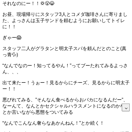
それなのにー！！💢😤😂
お昼、現場帰りにスタッフ3人とコメダ珈琲さんに寄りまし
た、よっさんは玉子サンドを頼むようにお願いしてトイレ
に！！
ぎゃー😱
スタッフ二人がグラタンと明太子スパを頼んだとのこと(真
っ青💦)
“なんでなのー！知ってるやん！”ってブーたれてみるよっさ
ん、、、
出て来たー！うぉー！見るからにチーズ、見るからに明太子
ー！！
悪びれてみる、”そんなん食べるからおバカになるんだー”、
なーんて、なんとかセクシャルハラスメントになるのかなー
とか言いながら悪態をついてみる
“なんでこんなん奢らなあかんねん！”とか続く！