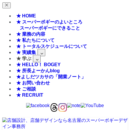
★ HOME
★ スーパーボギーのよいところ
スーパーボギーにできること
★ 業務の内容
★ 私たちについて
★ トータルスケジュールについて
★ 実績集
★ 学ぶ
★ HELLO！ BOGEY
★ 所長よーかんblog
★よしだツカサの「開業ノート」
★ お問い合わせ
★ ご相談
★ RECRUIT