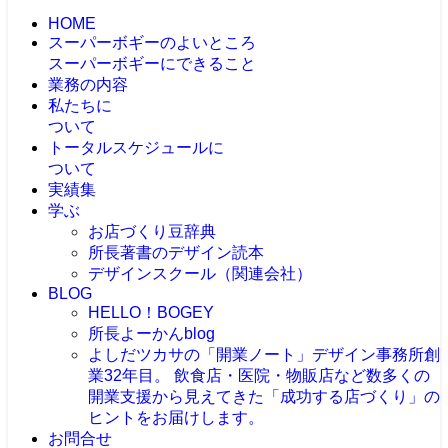
HOME
スーパーボギーのよいところ
スーパーボギーにできること
業務の内容
私たちに
ついて
トータルスケジュールに
ついて
実績集
学ぶ
お店づくり豆辞典
所長著書のデザイン読本
デザインスクール（関連会社）
BLOG
HELLO！BOGEY
所長よーかんblog
よしだツカサの「開業ノート」
デザイン事務所創
業32年目。 飲食店・医院・物販店など数多くの
開業支援から見えてきた「成功する店づくり」の
ヒントをお届けします。
お問合せ