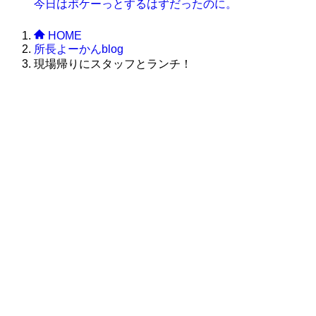
今日はポケーっとするはずだったのに。
HOME
所長よーかんblog
現場帰りにスタッフとランチ！
株式会社グラフィッコ
設計プロジェクトチーム
スーパーボギーデザイン室
＜
事務所直通
＞
平日 9:00 ～18:00
0120-89-1343
／
052-789-1343
＜
お問い合わせ
＞
super@bogey.co.jp
＜
所長直通
＞