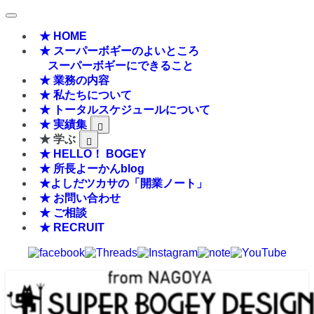
★ HOME
★ スーパーボギーのよいところ
スーパーボギーにできること
★ 業務の内容
★ 私たちについて
★ トータルスケジュールについて
★ 実績集
★ 学ぶ
★ HELLO！ BOGEY
★ 所長よーかんblog
★よしだツカサの「開業ノート」
★ お問い合わせ
★ ご相談
★ RECRUIT