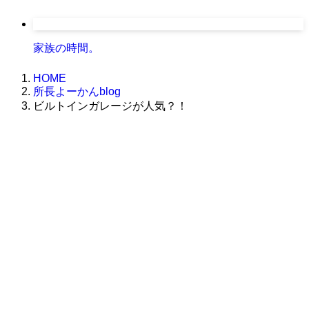
家族の時間。
HOME
所長よーかんblog
ビルトインガレージが人気？！
株式会社グラフィッコ
設計プロジェクトチーム
スーパーボギーデザイン室
＜
事務所直通
＞
平日 9:00 ～18:00
0120-89-1343
／
052-789-1343
＜
お問い合わせ
＞
super@bogey.co.jp