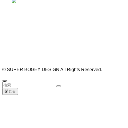
https://bogey.co.jp/
#店舗設計 #店舗 #カフェ #飲食店 #歯科医院 #クリ
ニック #デンタルクリニック #開業 #開店 #外装 #
外観 #看板 #看板企画 #デザイン #センスのいい #
名古屋 #デザイン事務所 #カウンセリング #相談 #
無料相談 #デザインコンサルタント #開院 #空間デ
ザイナー #リノベーション #愛知県 #岐阜県 #三重
県 #静岡県 #滋賀県
©
SUPER BOGEY DESIGN All Rights Reserved.
閉じる