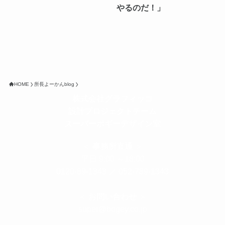
やるのだ！」
HOME
所長よーかんblog
株式会社グラフィッコ
設計プロジェクトチーム
スーパーボギーデザイン室
＜
事務所直通
＞
平日 9:00 ～18:00
0120-89-1343
／
052-789-1343
＜
お問い合わせ
＞
super@bogey.co.jp