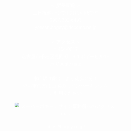
＜
所長直通
＞
土日祝他いつでも対応可能です
090-3302-6493
yossan.bogey@docomo.ne.jp
＜
アクセス
＞
〒464-0817
名古屋市千種区見附町1-3-4 ボギービル1F
≫ Google map
本山駅 4番出口より徒歩２分！
※お車の方は 近隣のコインパーキングを
ご利用ください
https://bogey.co.jp/