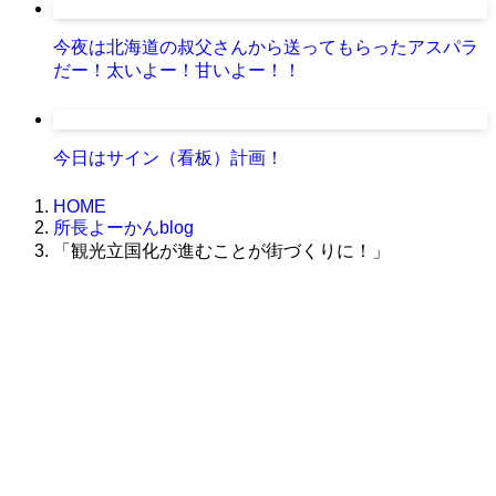
今夜は北海道の叔父さんから送ってもらったアスパラ
だー！太いよー！甘いよー！！
今日はサイン（看板）計画！
HOME
所長よーかんblog
「観光立国化が進むことが街づくりに！」
株式会社グラフィッコ
設計プロジェクトチーム
スーパーボギーデザイン室
＜
事務所直通
＞
平日 9:00 ～18:00
0120-89-1343
／
052-789-1343