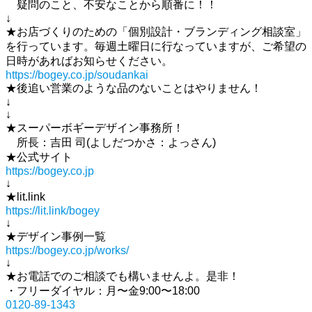
疑問のこと、不安なことから順番に！！
↓
★お店づくりのための「個別設計・ブランディング相談室」
を行っています。毎週土曜日に行なっていますが、ご希望の
日時があればお知らせください。
https://bogey.co.jp/soudankai
★後追い営業のような品のないことはやりません！
↓
↓
★スーパーボギーデザイン事務所！
所長：吉田 司(よしだつかさ：よっさん)
★公式サイト
https://bogey.co.jp
↓
★lit.link
https://lit.link/bogey
↓
★デザイン事例一覧
https://bogey.co.jp/works/
↓
★お電話でのご相談でも構いませんよ。是非！
・フリーダイヤル：月〜金9:00〜18:00
0120-89-1343