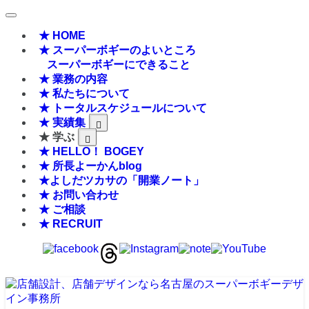
★ HOME
★ スーパーボギーのよいところ
スーパーボギーにできること
★ 業務の内容
★ 私たちについて
★ トータルスケジュールについて
★ 実績集
★ 学ぶ
★ HELLO！ BOGEY
★ 所長よーかんblog
★よしだツカサの「開業ノート」
★ お問い合わせ
★ ご相談
★ RECRUIT