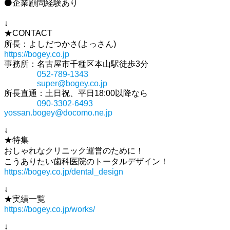
⚫企業顧問経験あり
↓
★CONTACT
所長：よしだつかさ(よっさん)
https://bogey.co.jp
事務所：名古屋市千種区本山駅徒歩3分
052-789-1343
super@bogey.co.jp
所長直通：土日祝、平日18:00以降なら
090-3302-6493
yossan.bogey@docomo.ne.jp
↓
★特集
おしゃれなクリニック運営のために！
こうありたい歯科医院のトータルデザイン！
https://bogey.co.jp/dental_design
↓
★実績一覧
https://bogey.co.jp/works/
↓