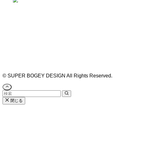
https://bogey.co.jp/
#店舗設計 #店舗 #カフェ #飲食店 #歯科医院 #クリ
ニック #デンタルクリニック #開業 #開店 #外装 #
外観 #看板 #看板企画 #デザイン #センスのいい #
名古屋 #デザイン事務所 #カウンセリング #相談 #
無料相談 #デザインコンサルタント #開院 #空間デ
ザイナー #リノベーション #愛知県 #岐阜県 #三重
県 #静岡県 #滋賀県
©
SUPER BOGEY DESIGN All Rights Reserved.
閉じる