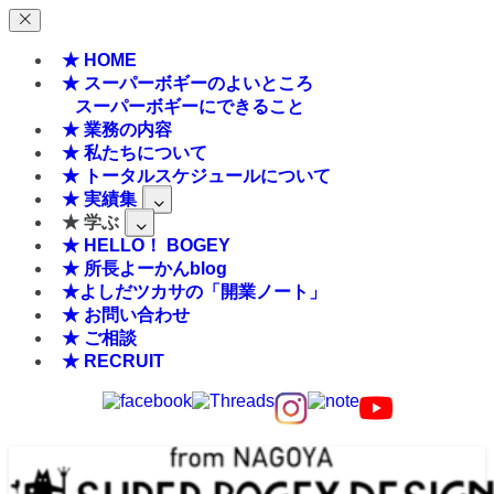
★ HOME
★ スーパーボギーのよいところ
スーパーボギーにできること
★ 業務の内容
★ 私たちについて
★ トータルスケジュールについて
★ 実績集
★ 学ぶ
★ HELLO！ BOGEY
★ 所長よーかんblog
★よしだツカサの「開業ノート」
★ お問い合わせ
★ ご相談
★ RECRUIT