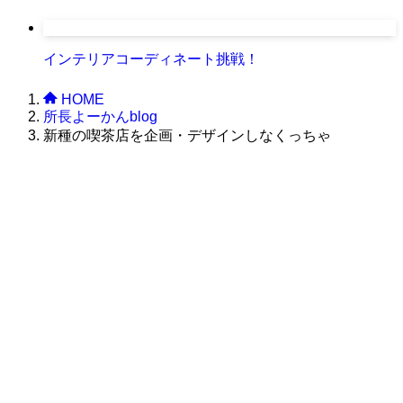
インテリアコーディネート挑戦！
HOME
所長よーかんblog
新種の喫茶店を企画・デザインしなくっちゃ
株式会社グラフィッコ
設計プロジェクトチーム
スーパーボギーデザイン室
＜
事務所直通
＞
平日 9:00 ～18:00
0120-89-1343
／
052-789-1343
＜
お問い合わせ
＞
super@bogey.co.jp