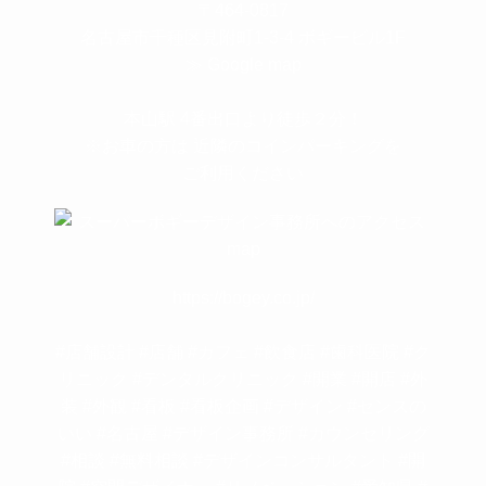
〒464-0817
名古屋市千種区見附町1-3-4 ボギービル1F
≫ Google map
本山駅 4番出口より徒歩２分！
※お車の方は 近隣のコインパーキングを
ご利用ください
https://bogey.co.jp/
#店舗設計 #店舗 #カフェ #飲食店 #歯科医院 #ク
リニック #デンタルクリニック #開業 #開店 #外
装 #外観 #看板 #看板企画 #デザイン #センスの
いい #名古屋 #デザイン事務所 #カウンセリング
#相談 #無料相談 #デザインコンサルタント #開