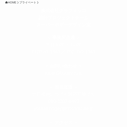
HOME
プライベート
株式会社グラフィッコ
設計プロジェクトチーム
スーパーボギーデザイン室
＜
事務所直通
＞
平日 9:00 ～18:00
0120-89-1343
／
052-789-1343
＜
お問い合わせ
＞
super@bogey.co.jp
＜
所長直通
＞
土日祝他いつでも対応可能です
090-3302-6493
yossan.bogey@docomo.ne.jp
＜
アクセス
＞