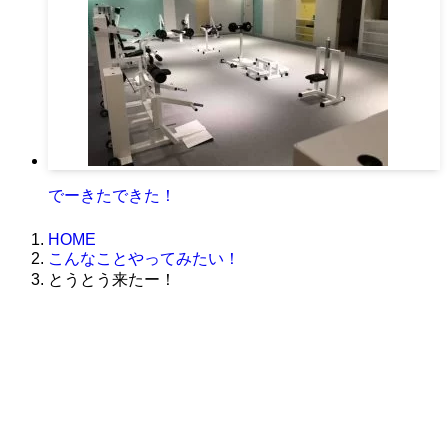
でーきたできた！
HOME
こんなことやってみたい！
とうとう来たー！
株式会社グラフィッコ
設計プロジェクトチーム
スーパーボギーデザイン室
＜
事務所直通
＞
平日 9:00 ～18:00