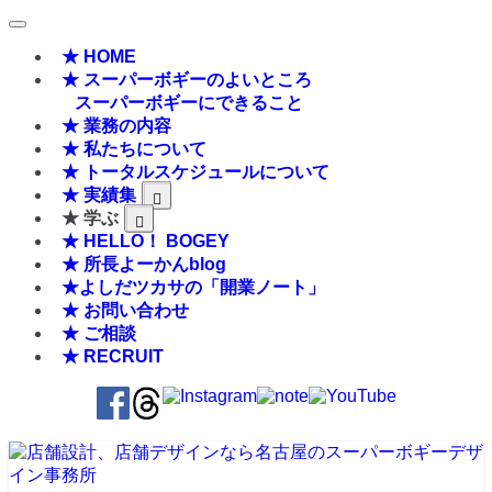
★ HOME
★ スーパーボギーのよいところ
スーパーボギーにできること
★ 業務の内容
★ 私たちについて
★ トータルスケジュールについて
★ 実績集
★ 学ぶ
★ HELLO！ BOGEY
★ 所長よーかんblog
★よしだツカサの「開業ノート」
★ お問い合わせ
★ ご相談
★ RECRUIT