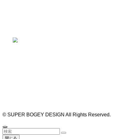
本山駅 4番出口より徒歩２分！
※お車の方は 近隣のコインパーキングを
ご利用ください
https://bogey.co.jp/
#店舗設計 #店舗 #カフェ #飲食店 #歯科医院 #クリ
ニック #デンタルクリニック #開業 #開店 #外装 #
外観 #看板 #看板企画 #デザイン #センスのいい #
名古屋 #デザイン事務所 #カウンセリング #相談 #
無料相談 #デザインコンサルタント #開院 #空間デ
ザイナー #リノベーション #愛知県 #岐阜県 #三重
県 #静岡県 #滋賀県
©
SUPER BOGEY DESIGN All Rights Reserved.
閉じる