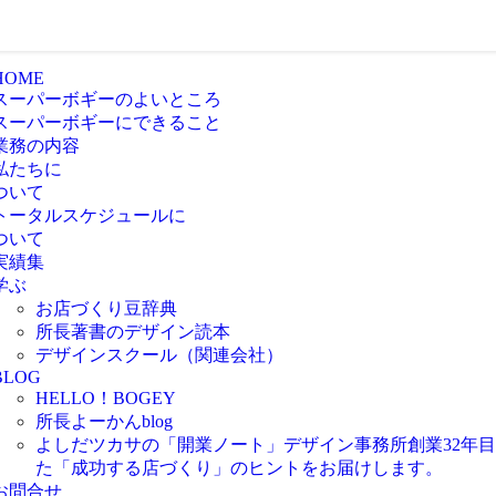
HOME
スーパーボギーのよいところ
スーパーボギーにできること
業務の内容
私たちに
ついて
トータルスケジュールに
ついて
実績集
学ぶ
お店づくり豆辞典
所長著書のデザイン読本
デザインスクール（関連会社）
BLOG
HELLO！BOGEY
所長よーかんblog
よしだツカサの「開業ノート」
デザイン事務所創業32年
た「成功する店づくり」のヒントをお届けします。
お問合せ