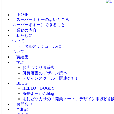
HOME
スーパーボギーのよいところ
スーパーボギーにできること
業務の内容
私たちに
ついて
トータルスケジュールに
ついて
実績集
学ぶ
お店づくり豆辞典
所長著書のデザイン読本
デザインスクール（関連会社）
BLOG
HELLO！BOGEY
所長よーかんblog
よしだツカサの「開業ノート」
デザイン事務所創
お問合せ
ご相談