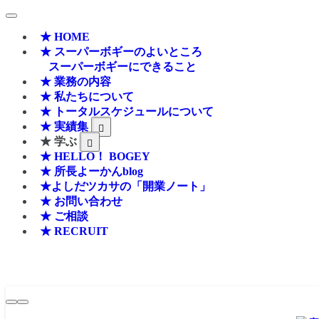
★ HOME
★ スーパーボギーのよいところ
スーパーボギーにできること
★ 業務の内容
★ 私たちについて
★ トータルスケジュールについて
★ 実績集
★ 学ぶ
★ HELLO！ BOGEY
★ 所長よーかんblog
★よしだツカサの「開業ノート」
★ お問い合わせ
★ ご相談
★ RECRUIT