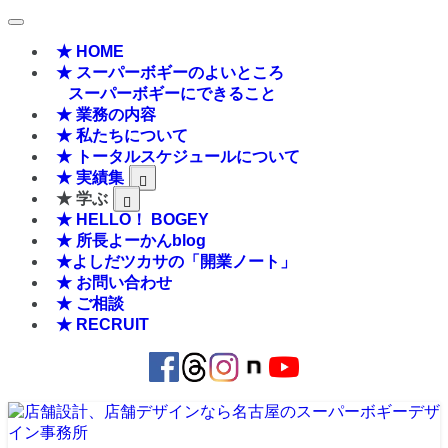
★ HOME
★ スーパーボギーのよいところ
スーパーボギーにできること
★ 業務の内容
★ 私たちについて
★ トータルスケジュールについて
★ 実績集
★ 学ぶ
★ HELLO！ BOGEY
★ 所長よーかんblog
★よしだツカサの「開業ノート」
★ お問い合わせ
★ ご相談
★ RECRUIT