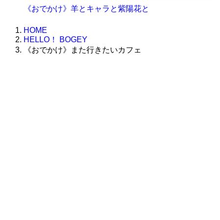
《おでかけ》羊とキャラと紫陽花と
HOME
HELLO！ BOGEY
《おでかけ》また行きたいカフェ
株式会社グラフィッコ
設計プロジェクトチーム
スーパーボギーデザイン室
＜
事務所直通
＞
平日 9:00 ～18:00
0120-89-1343
／
052-789-1343
＜
お問い合わせ
＞
super@bogey.co.jp