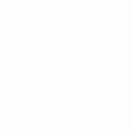
0120-89-1343
／
052-789-1343
＜
お問い合わせ
＞
super@bogey.co.jp
＜
所長直通
＞
土日祝他いつでも対応可能です
090-3302-6493
yossan.bogey@docomo.ne.jp
＜
アクセス
＞
〒464-0817
名古屋市千種区見附町1-3-4 ボギービル1F
≫ Google map
本山駅 4番出口より徒歩２分！
※お車の方は 近隣のコインパーキングを
ご利用ください