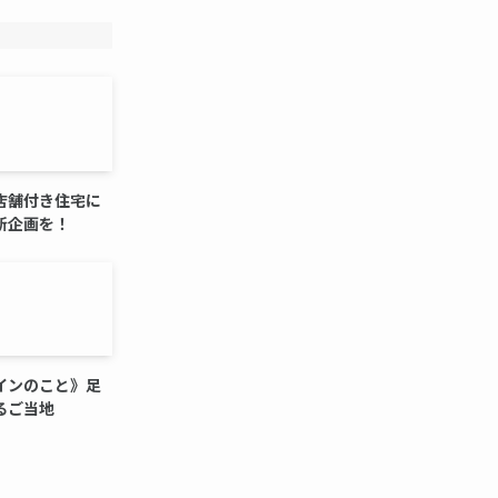
店舗付き住宅に
新企画を！
インのこと》足
るご当地