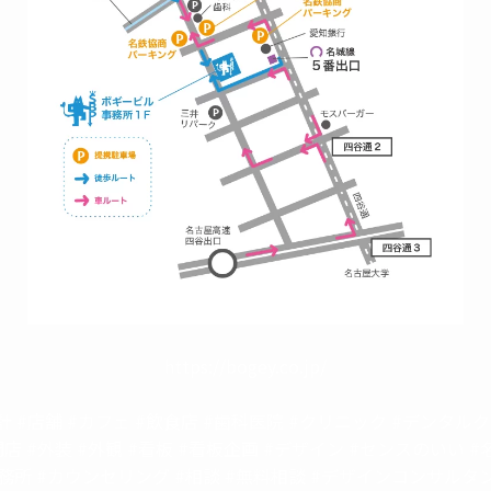
https://bogey.co.jp/
計 #店舗 #カフェ #飲食店 #歯科医院 #クリニック #デンタル
開店 #外装 #外観 #看板 #看板企画 #デザイン #センスのいい #
務所 #カウンセリング #相談 #無料相談 #デザインコンサルタン