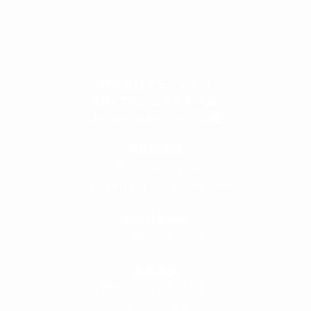
株式会社グラフィッコ
設計プロジェクトチーム
スーパーボギーデザイン室
＜
事務所直通
＞
平日 9:00 ～18:00
0120-89-1343
／
052-789-1343
＜
お問い合わせ
＞
super@bogey.co.jp
＜
所長直通
＞
土日祝他いつでも対応可能です
090-3302-6493