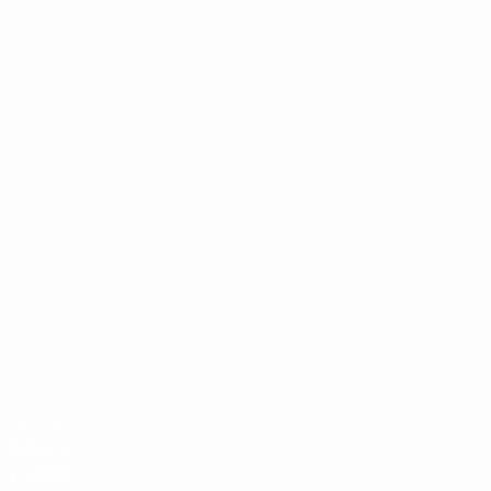
クリニック
名古屋 #デ
ト #開院