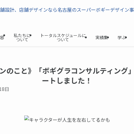
私たちに
トータルスケジュールに
容
実績集
学ぶ
ついて
ついて
ンのこと》「ボギグラコンサルティング
ートしました！
18日