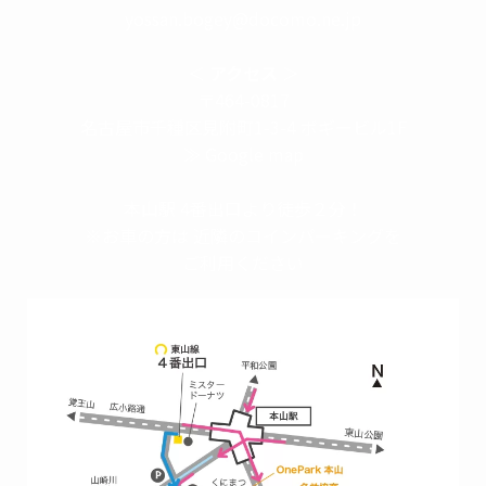
yossan.bogey@docomo.ne.jp
＜
アクセス
＞
〒464-0817
名古屋市千種区見附町1-3-4 ボギービル1F
≫ Google map
本山駅 4番出口より徒歩２分！
※お車の方は 近隣のコインパーキングを
ご利用ください