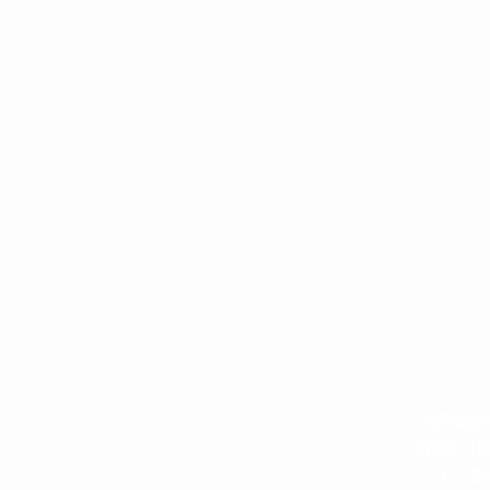
#店舗設
#開業 #
ザイン事