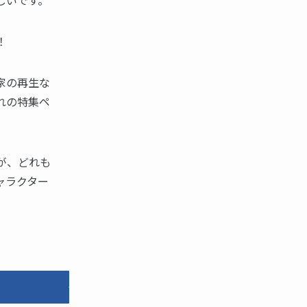
しいです。
！
家の再生な
れの特集ペ
が、どれも
ャラクター