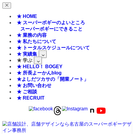
★ HOME
★ スーパーボギーのよいところ
スーパーボギーにできること
★ 業務の内容
★ 私たちについて
★ トータルスケジュールについて
★ 実績集
★ 学ぶ
★ HELLO！ BOGEY
★ 所長よーかんblog
★よしだツカサの「開業ノート」
★ お問い合わせ
★ ご相談
★ RECRUIT