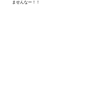
ませんなー！！
株式会社グラフィッコ
設計プロジェクトチーム
スーパーボギーデザイン室
＜
事務所直通
＞
平日 9:00 ～18:00
0120-89-1343
／
052-789-1343
＜
お問い合わせ
＞
super@bogey.co.jp
＜
所長直通
＞
土日祝他いつでも対応可能です
090-3302-6493
yossan.bogey@docomo.ne.jp