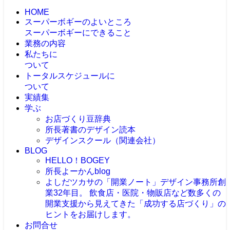
HOME
スーパーボギーのよいところ
スーパーボギーにできること
業務の内容
私たちに
ついて
トータルスケジュールに
ついて
実績集
学ぶ
お店づくり豆辞典
所長著書のデザイン読本
デザインスクール（関連会社）
BLOG
HELLO！BOGEY
所長よーかんblog
よしだツカサの「開業ノート」
デザイン事務所創
業32年目。 飲食店・医院・物販店など数多くの
開業支援から見えてきた「成功する店づくり」の
ヒントをお届けします。
お問合せ