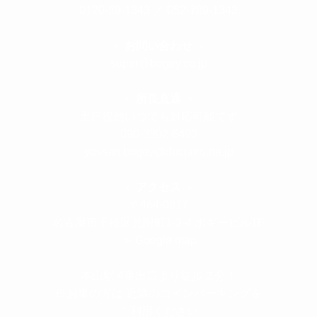
0120-89-1343
／
052-789-1343
＜
お問い合わせ
＞
super@bogey.co.jp
＜
所長直通
＞
土日祝他いつでも対応可能です
090-3302-6493
yossan.bogey@docomo.ne.jp
＜
アクセス
＞
〒464-0817
名古屋市千種区見附町1-3-4 ボギービル1F
≫ Google map
本山駅 4番出口より徒歩２分！
※お車の方は 近隣のコインパーキングを
ご利用ください