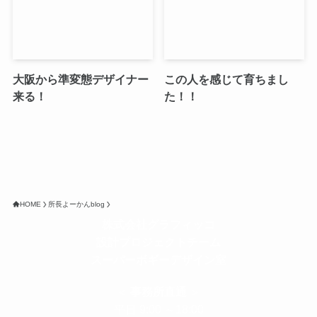
大阪から準変態デザイナー
この人を感じて育ちまし
来る！
た！！
HOME
所長よーかんblog
株式会社グラフィッコ
設計プロジェクトチーム
スーパーボギーデザイン室
＜
事務所直通
＞
平日 9:00 ～18:00