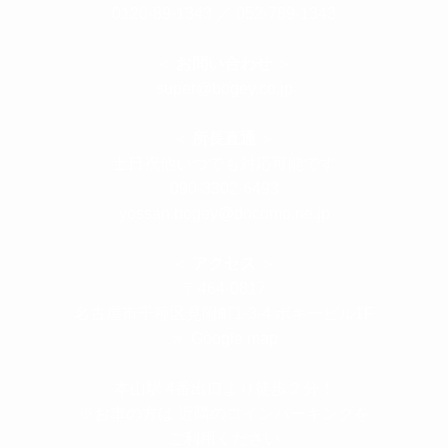
0120-89-1343
／
052-789-1343
＜
お問い合わせ
＞
super@bogey.co.jp
＜
所長直通
＞
土日祝他いつでも対応可能です
090-3302-6493
yossan.bogey@docomo.ne.jp
＜
アクセス
＞
〒464-0817
名古屋市千種区見附町1-3-4 ボギービル1F
≫ Google map
本山駅 4番出口より徒歩２分！
※お車の方は 近隣のコインパーキングを
ご利用ください