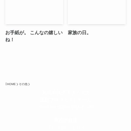
お手紙が。 こんなの嬉しい
家族の日。
ね！
HOME
その他
株式会社グラフィッコ
設計プロジェクトチーム
スーパーボギーデザイン室
＜
事務所直通
＞
平日 9:00 ～18:00