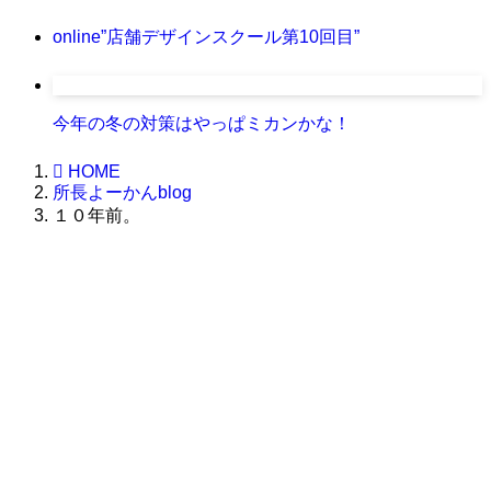
online”店舗デザインスクール第10回目”
今年の冬の対策はやっぱミカンかな！
HOME
所長よーかんblog
１０年前。
株式会社グラフィッコ
設計プロジェクトチーム
スーパーボギーデザイン室
＜
事務所直通
＞
平日 9:00 ～18:00
0120-89-1343
／
052-789-1343
＜
お問い合わせ
＞