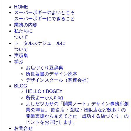
HOME
スーパーボギーのよいところ
スーパーボギーにできること
業務の内容
私たちに
ついて
トータルスケジュールに
ついて
実績集
学ぶ
お店づくり豆辞典
所長著書のデザイン読本
デザインスクール（関連会社）
BLOG
HELLO！BOGEY
所長よーかんblog
よしだツカサの「開業ノート」
デザイン事務所創
業32年目。 飲食店・医院・物販店など数多くの
開業支援から見えてきた「成功する店づくり」の
ヒントをお届けします。
お問合せ