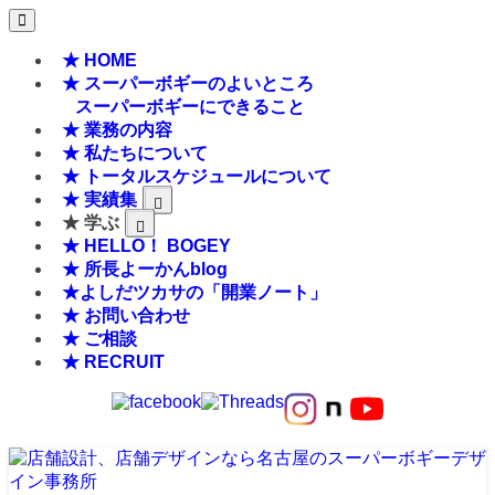
★ HOME
★ スーパーボギーのよいところ
スーパーボギーにできること
★ 業務の内容
★ 私たちについて
★ トータルスケジュールについて
★ 実績集
★ 学ぶ
★ HELLO！ BOGEY
★ 所長よーかんblog
★よしだツカサの「開業ノート」
★ お問い合わせ
★ ご相談
★ RECRUIT