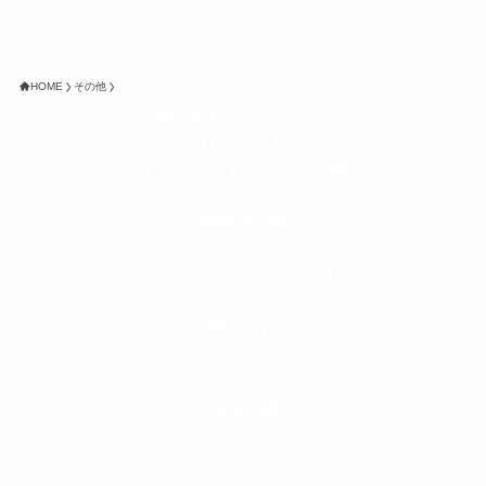
HOME
その他
株式会社グラフィッコ
設計プロジェクトチーム
スーパーボギーデザイン室
＜
事務所直通
＞
平日 9:00 ～18:00
0120-89-1343
／
052-789-1343
＜
お問い合わせ
＞
super@bogey.co.jp
＜
所長直通
＞
土日祝他いつでも対応可能です
090-3302-6493