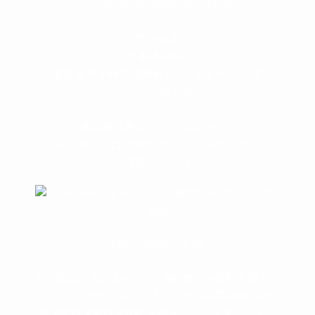
yossan.bogey@docomo.ne.jp
＜
アクセス
＞
〒464-0817
名古屋市千種区見附町1-3-4 ボギービル1F
≫ Google map
本山駅 4番出口より徒歩２分！
※お車の方は 近隣のコインパーキングを
ご利用ください
https://bogey.co.jp/
#店舗設計 #店舗 #カフェ #飲食店 #歯科医院 #ク
リニック #デンタルクリニック #開業 #開店 #外
装 #外観 #看板 #看板企画 #デザイン #センスの