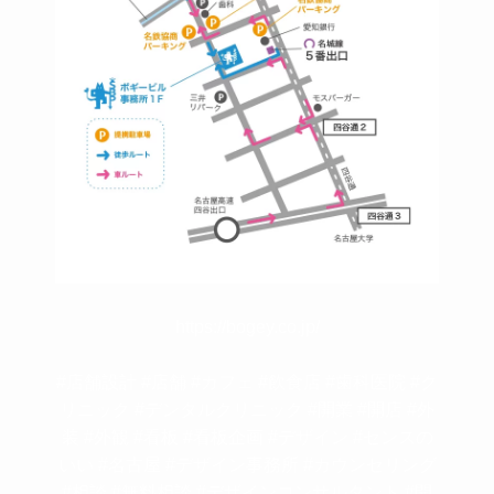
https://bogey.co.jp/
#店舗設計 #店舗 #カフェ #飲食店 #歯科医院 #ク
リニック #デンタルクリニック #開業 #開店 #外
装 #外観 #看板 #看板企画 #デザイン #センスの
いい #名古屋 #デザイン事務所 #カウンセリング
#相談 #無料相談 #デザインコンサルタント #開