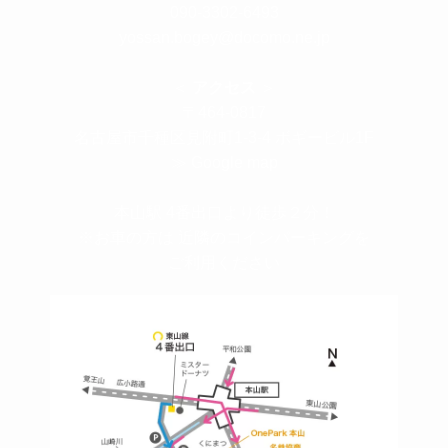
090-3302-6493
yossan.bogey@docomo.ne.jp
＜
アクセス
＞
〒464-0817
名古屋市千種区見附町1-3-4 ボギービル1F
≫ Google map
本山駅 4番出口より徒歩２分！
※お車の方は 近隣のコインパーキングを
ご利用ください