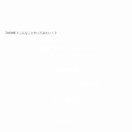
HOME
こんなことやってみたい！
株式会社グラフィッコ
設計プロジェクトチーム
スーパーボギーデザイン室
＜
事務所直通
＞
平日 9:00 ～18:00
0120-89-1343
／
052-789-1343
＜
お問い合わせ
＞
super@bogey.co.jp
＜
所長直通
＞
土日祝他いつでも対応可能です