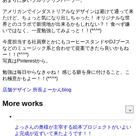
あまりに多いブルックリンパーラー。
アメリカンでインダストリアルなデザインは避けて通って来
たけど、ちょっと気になり出しちゃった！ オリジナルな世
界とのコラボで新境地が出来るかもしれない？！ 食べず嫌
いではなく、一度勉強してみよっと！！(*^^*)
今度担当する社員寮とかにもコーヒースタンドやDJブース
などのミュージック系と合わせて提案できたら良いかもね
ー！！(*^^*)
写真はPinterestから。
勉強は毎日やらなきゃね！ 感じる癖を身に付けること、こ
れ極意かもよー！！(*^^*)
店舗デザイン
所長よーかんblog
More works
よっさんの奥様が主宰する絵本プロジェクトがいよい
よ完成が近ずいて来たようです！！