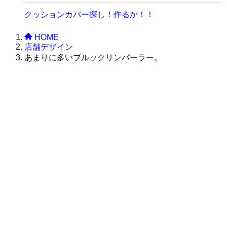
クッションカバー探し！作るか！！
HOME
店舗デザイン
あまりに多いブルックリンパーラー。
株式会社グラフィッコ
設計プロジェクトチーム
スーパーボギーデザイン室
＜
事務所直通
＞
平日 9:00 ～18:00
0120-89-1343
／
052-789-1343
＜
お問い合わせ
＞
super@bogey.co.jp