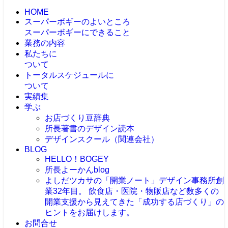
HOME
スーパーボギーのよいところ
スーパーボギーにできること
業務の内容
私たちに
ついて
トータルスケジュールに
ついて
実績集
学ぶ
お店づくり豆辞典
所長著書のデザイン読本
デザインスクール（関連会社）
BLOG
HELLO！BOGEY
所長よーかんblog
よしだツカサの「開業ノート」
デザイン事務所創
業32年目。 飲食店・医院・物販店など数多くの
開業支援から見えてきた「成功する店づくり」の
ヒントをお届けします。
お問合せ