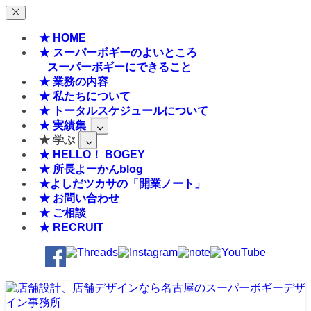
★ HOME
★ スーパーボギーのよいところ
スーパーボギーにできること
★ 業務の内容
★ 私たちについて
★ トータルスケジュールについて
★ 実績集
★ 学ぶ
★ HELLO！ BOGEY
★ 所長よーかんblog
★よしだツカサの「開業ノート」
★ お問い合わせ
★ ご相談
★ RECRUIT