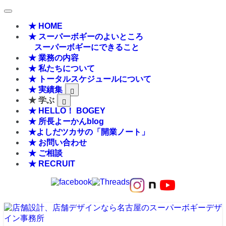
★ HOME
★ スーパーボギーのよいところ
スーパーボギーにできること
★ 業務の内容
★ 私たちについて
★ トータルスケジュールについて
★ 実績集
★ 学ぶ
★ HELLO！ BOGEY
★ 所長よーかんblog
★よしだツカサの「開業ノート」
★ お問い合わせ
★ ご相談
★ RECRUIT