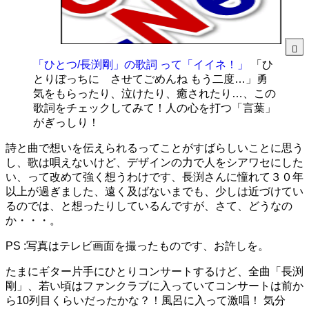
「ひとつ/長渕剛」の歌詞 って「イイネ！」
「ひ
とりぼっちに させてごめんね もう二度…」勇
気をもらったり、泣けたり、癒されたり…、この
歌詞をチェックしてみて！人の心を打つ「言葉」
がぎっしり！
詩と曲で想いを伝えられるってことがすばらしいことに思う
し、歌は唄えないけど、デザインの力で人をシアワセにした
い、って改めて強く想うわけです、長渕さんに憧れて３０年
以上が過ぎました、遠く及ばないまでも、少しは近づけてい
るのでは、と想ったりしているんですが、さて、どうなの
か・・・。
PS :写真はテレビ画面を撮ったものです、お許しを。
たまにギター片手にひとりコンサートするけど、全曲「長渕
剛」、若い頃はファンクラブに入っていてコンサートは前か
ら10列目くらいだったかな？！風呂に入って激唱！ 気分