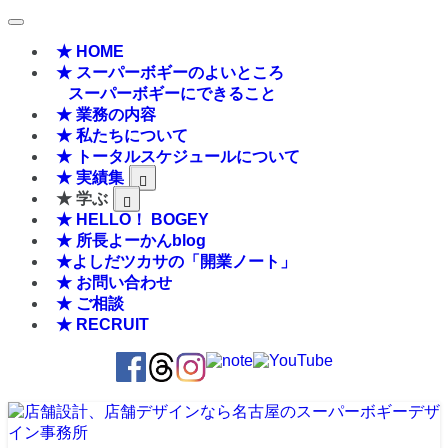
★ HOME
★ スーパーボギーのよいところ
スーパーボギーにできること
★ 業務の内容
★ 私たちについて
★ トータルスケジュールについて
★ 実績集
★ 学ぶ
★ HELLO！ BOGEY
★ 所長よーかんblog
★よしだツカサの「開業ノート」
★ お問い合わせ
★ ご相談
★ RECRUIT