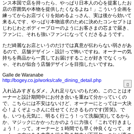
ンス本国で店を持ったら、やっぱり日本人の心を提案したお
店の雰囲気や本物を提供したくなるよね！」こういう企画を
練ってからお店づくりを始めるよっさん、実は後から効いて
来るんです、やっぱり本物追求のために決めたコンセプトは
じわじわとボディーブローのようにお客さまの芯まで届き、
ファンに、それも強いファンになってくださるようです。
ただ綺麗なお店というのだけでは真意が伝わらない弱さがあ
るので、店舗デザイン・設計っで怖いですね。オーナーの気
持ちを商品から一貫してお届けすることが好きでなくっち
ゃ、それが似合う店舗デザインを目指したいですね。
Galle de Waranabe
http://bogey.co.jp/works/cafe_dining_detail.php
入れ込みすぎもダメ。入れ足りないのもだめ。このことはオ
ーナーと設計期間中にお付き合いを重ねて分かっていくの
で、こちらには不安はないけど、オーナーにとっては一大決
心！よくぞよっさんに任せてくださるものです(苦笑)。で
も、いつも元気に、明るく行こう！って洗脳(笑)してるから
か、マジックにかかったかのように力強く「これで行きまし
ょう！」って。オーナーと１時間でも早く仲良くなって、オ