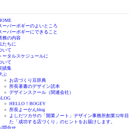
HOME
スーパーボギーのよいところ
スーパーボギーにできること
業務の内容
私たちに
ついて
トータルスケジュールに
ついて
実績集
学ぶ
お店づくり豆辞典
所長著書のデザイン読本
デザインスクール（関連会社）
BLOG
HELLO！BOGEY
所長よーかんblog
よしだツカサの「開業ノート」
デザイン事務所創業32年
た「成功する店づくり」のヒントをお届けします。
お問合せ