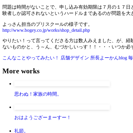
問題は時間がないことで、申し込み有効期限は７月の１７日
験者しか認可されないというハードルまであるのが問題を大
よっさん担当のプリスクールの様子です。
http://www.bogey.co.jp/works/shop_detail.php
やりたい！って言ってくださる方は数人みえました、が、経
ないものかと、う～ん、むづかしいっす！！・・・いつか必
こんなことやってみたい！
店舗デザイン
所長よーかんblog
毎
More works
思わぬ！家族の時間。
おはようござーまーすー！
礼節。