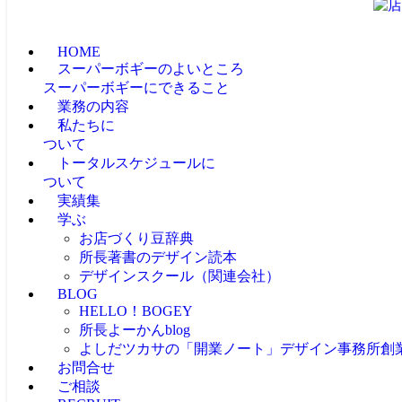
HOME
スーパーボギーのよいところ
スーパーボギーにできること
業務の内容
私たちに
ついて
トータルスケジュールに
ついて
実績集
学ぶ
お店づくり豆辞典
所長著書のデザイン読本
デザインスクール（関連会社）
BLOG
HELLO！BOGEY
所長よーかんblog
よしだツカサの「開業ノート」
デザイン事務所創
お問合せ
ご相談