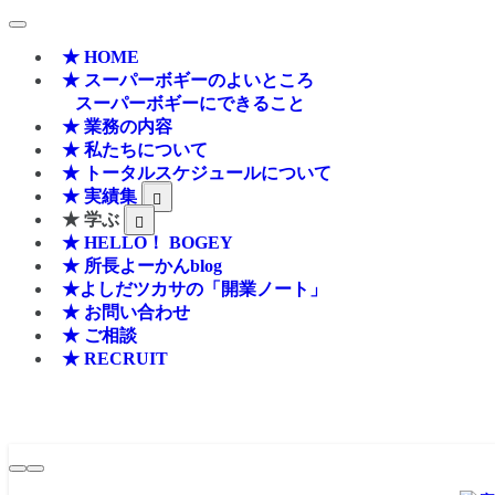
★ HOME
★ スーパーボギーのよいところ
スーパーボギーにできること
★ 業務の内容
★ 私たちについて
★ トータルスケジュールについて
★ 実績集
★ 学ぶ
★ HELLO！ BOGEY
★ 所長よーかんblog
★よしだツカサの「開業ノート」
★ お問い合わせ
★ ご相談
★ RECRUIT