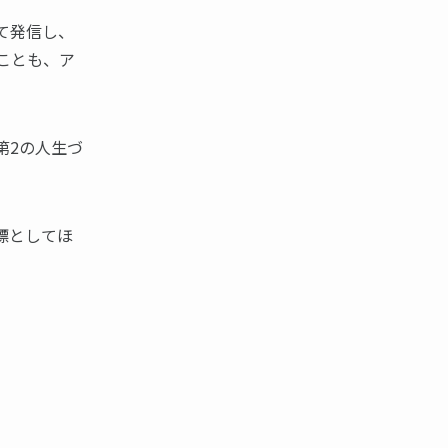
て発信し、
ことも、ア
第2の人生づ
標としてほ