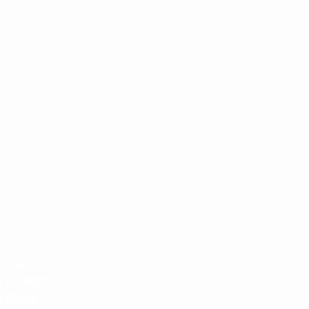
クリニック
名古屋 #デ
ト #開院
 #滋賀県