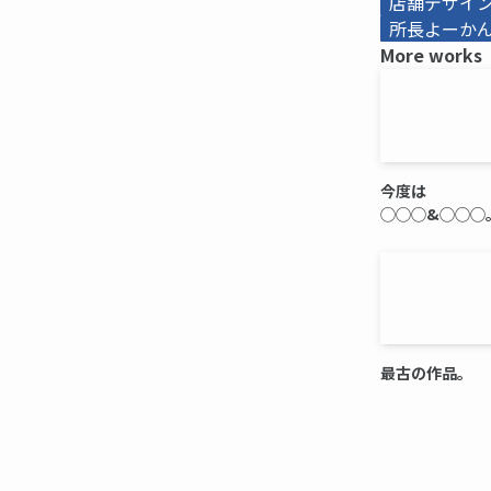
店舗デザイ
所長よーかんb
More works
今度は
◯◯◯&◯◯◯
最古の作品。