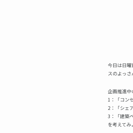
今日は日曜
スのよっさ
企画推進中
1：「コン
2：「シェ
3：「建築
を考えてみ