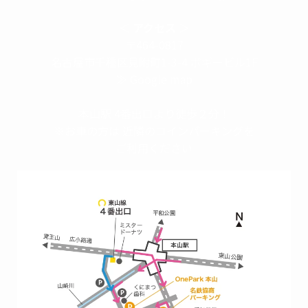
＜
アクセス
＞
〒464-0817
名古屋市千種区見附町1-3-4 ボギービル1F
≫ Google map
本山駅 4番出口より徒歩２分！
※お車の方は 近隣のコインパーキングを
ご利用ください