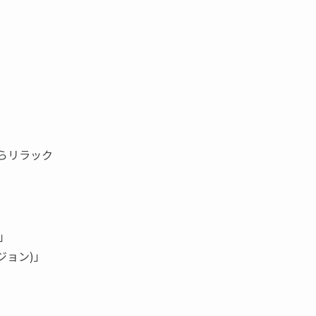
らリラック
」
ジョン)」