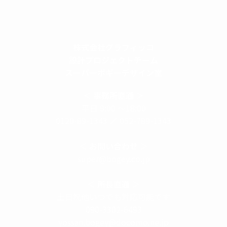
株式会社グラフィッコ
設計プロジェクトチーム
スーパーボギーデザイン室
＜
事務所直通
＞
平日 9:00 ～18:00
0120-89-1343
／
052-789-1343
＜
お問い合わせ
＞
super@bogey.co.jp
＜
所長直通
＞
土日祝他いつでも対応可能です
090-3302-6493
yossan.bogey@docomo.ne.jp