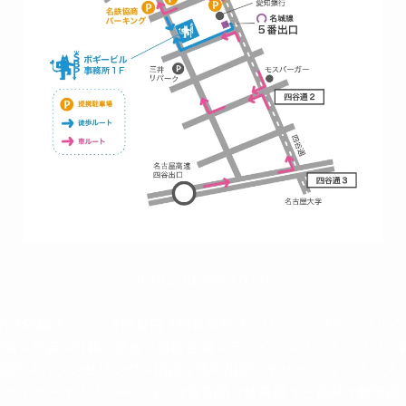
https://bogey.co.jp/
計 #店舗 #カフェ #飲食店 #歯科医院 #クリニック #デンタル
開店 #外装 #外観 #看板 #看板企画 #デザイン #センスのいい #
務所 #カウンセリング #相談 #無料相談 #デザインコンサルタン
ザイナー #リノベーション #愛知県 #岐阜県 #三重県 #静岡県