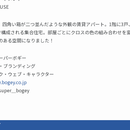
OUSE
。 四角い箱が二つ並んだような外観の賃貸アパート。1階に3戸
で構成される集合住宅。部屋ごとにクロスの色の組み合わせを
のある空間になりました！
ーパーボギー
・ブランディング
ク・ウェブ・キャラクター
.bogey.co.jp
super＿bogey
ン