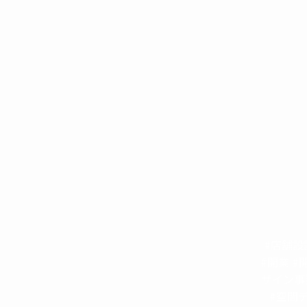
#店舗設
#開業 #
ザイン事
#空間デ