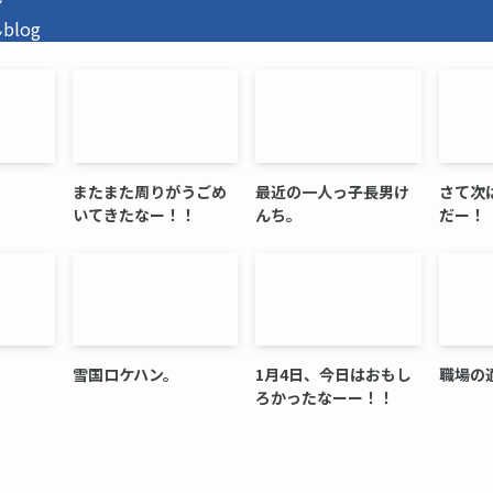
ン
log
またまた周りがうごめ
最近の一人っ子長男け
さて次
。
いてきたなー！！
んち。
だー！
雪国ロケハン。
1月4日、今日はおもし
職場の
ろかったなーー！！