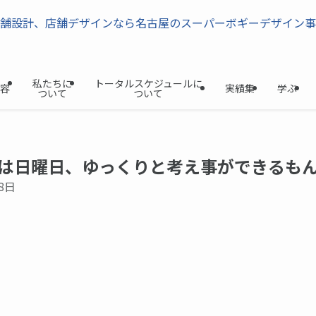
私たちに
トータルスケジュールに
容
実績集
学ぶ
ついて
ついて
は日曜日、ゆっくりと考え事ができるも
8日