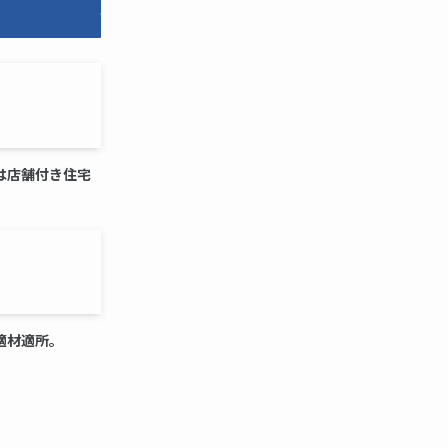
は店舗付き住宅
適材適所。