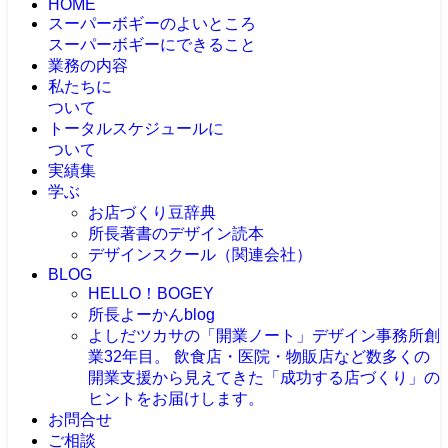
HOME
スーパーボギーのよいところ
スーパーボギーにできること
業務の内容
私たちに
ついて
トータルスケジュールに
ついて
実績集
学ぶ
お店づくり豆辞典
所長著書のデザイン読本
デザインスクール（関連会社）
BLOG
HELLO！BOGEY
所長よーかんblog
よしだツカサの「開業ノート」
デザイン事務所創
業32年目。 飲食店・医院・物販店など数多くの
開業支援から見えてきた「成功する店づくり」の
ヒントをお届けします。
お問合せ
ご相談