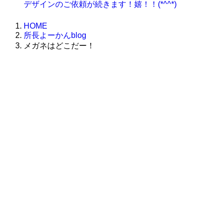
デザインのご依頼が続きます！嬉！！(*^^*)
HOME
所長よーかんblog
メガネはどこだー！
株式会社グラフィッコ
設計プロジェクトチーム
スーパーボギーデザイン室
＜
事務所直通
＞
平日 9:00 ～18:00
0120-89-1343
／
052-789-1343
＜
お問い合わせ
＞
super@bogey.co.jp
＜
所長直通
＞