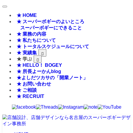
★ HOME
★ スーパーボギーのよいところ
スーパーボギーにできること
★ 業務の内容
★ 私たちについて
★ トータルスケジュールについて
★ 実績集
★ 学ぶ
★ HELLO！ BOGEY
★ 所長よーかんblog
★よしだツカサの「開業ノート」
★ お問い合わせ
★ ご相談
★ RECRUIT