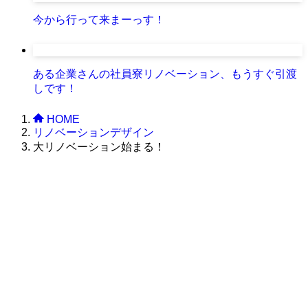
今から行って来まーっす！
ある企業さんの社員寮リノベーション、もうすぐ引渡
しです！
HOME
リノベーションデザイン
大リノベーション始まる！
株式会社グラフィッコ
設計プロジェクトチーム
スーパーボギーデザイン室
＜
事務所直通
＞
平日 9:00 ～18:00
0120-89-1343
／
052-789-1343