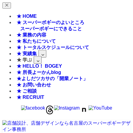
★ HOME
★ スーパーボギーのよいところ
スーパーボギーにできること
★ 業務の内容
★ 私たちについて
★ トータルスケジュールについて
★ 実績集
★ 学ぶ
★ HELLO！ BOGEY
★ 所長よーかんblog
★よしだツカサの「開業ノート」
★ お問い合わせ
★ ご相談
★ RECRUIT