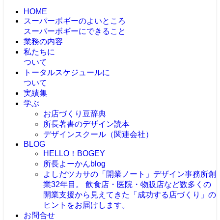
HOME
スーパーボギーのよいところ
スーパーボギーにできること
業務の内容
私たちに
ついて
トータルスケジュールに
ついて
実績集
学ぶ
お店づくり豆辞典
所長著書のデザイン読本
デザインスクール（関連会社）
BLOG
HELLO！BOGEY
所長よーかんblog
よしだツカサの「開業ノート」
デザイン事務所創
業32年目。 飲食店・医院・物販店など数多くの
開業支援から見えてきた「成功する店づくり」の
ヒントをお届けします。
お問合せ